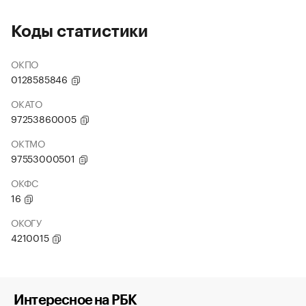
Коды статистики
ОКПО
0128585846
ОКАТО
97253860005
ОКТМО
97553000501
ОКФС
16
ОКОГУ
4210015
Интересное на РБК