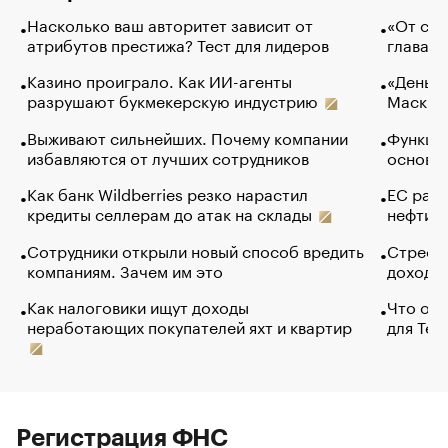
Насколько ваш авторитет зависит от
«От спо
атрибутов престижа? Тест для лидеров
глава к
Казино проиграло. Как ИИ-агенты
«Деньги
разрушают букмекерскую индустрию
Маск в 
Выживают сильнейших. Почему компании
Функции
избавляются от лучших сотрудников
основ э
Как банк Wildberries резко нарастил
ЕС раз
кредиты селлерам до атак на склады
нефти —
Сотрудники открыли новый способ вредить
Стресс 
компаниям. Зачем им это
доходов
Как налоговики ищут доходы
Что обв
неработающих покупателей яхт и квартир
для Tel
Регистрация ФНС