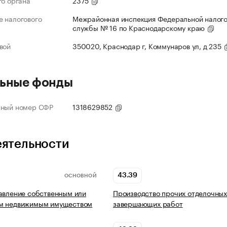
го органа
2375
 налогового
Межрайонная инспекция Федеральной налог
службы № 16 по Краснодарскому краю
вой
350020, Краснодар г, Коммунаров ул, д 235
ьные фонды
нный номер СФР
1318629852
еятельности
43.39
ОСНОВНОЙ
авление собственным или
Производство прочих отделочных
м недвижимым имуществом
завершающих работ