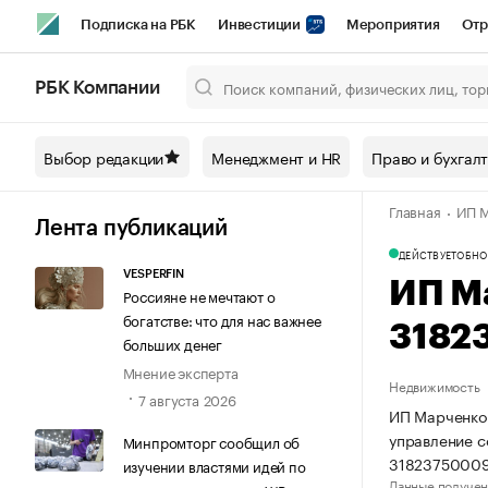
Подписка на РБК
Инвестиции
Мероприятия
Отр
Спорт
Школа управления РБК
РБК Образование
РБ
РБК Компании
Город
Стиль
Крипто
РБК Бизнес-среда
Дискусси
Выбор редакции
Менеджмент и HR
Право и бухгал
Спецпроекты СПб
Конференции СПб
Спецпроекты
Главная
ИП М
Технологии и медиа
Финансы
Рынок наличной валют
Лента публикаций
ДЕЙСТВУЕТ
ОБНО
VESPERFIN
ИП М
Россияне не мечтают о
богатстве: что для нас важнее
3182
больших денег
Мнение эксперта
Недвижимость
7 августа 2026
ИП Марченко 
управление 
Минпромторг сообщил об
31823750009
изучении властями идей по
Данные получен