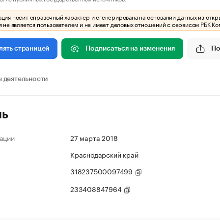
ия носит справочный характер и сгенерирована на основании данных из откр
 не является пользователем и не имеет деловых отношений с сервисом РБК Ко
Подписаться на изменения
По
лять страницей
 деятельности
ль
ации
27 марта 2018
Краснодарский край
318237500097499
233408847964