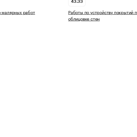
43.33
о малярных работ
Работы по устройству покрытий п
облицовке стен