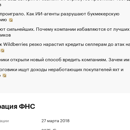
в
 проиграло. Как ИИ-агенты разрушают букмекерскую
рию
ют сильнейших. Почему компании избавляются от лучших
ников
к Wildberries резко нарастил кредиты селлерам до атак н
ики открыли новый способ вредить компаниям. Зачем им
оговики ищут доходы неработающих покупателей яхт и
р
рация ФНС
ации
27 марта 2018