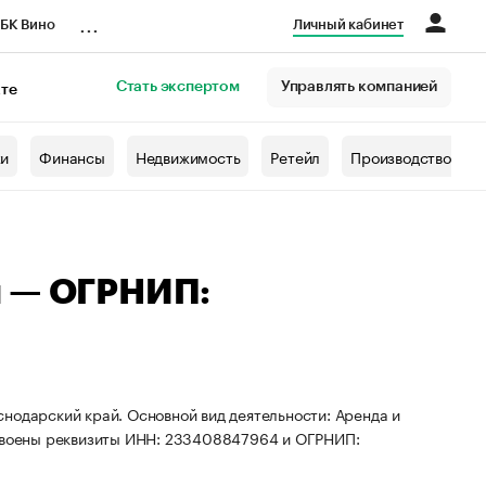
...
БК Вино
Личный кабинет
Стать экспертом
Управлять компанией
кте
азета
жи
Финансы
Недвижимость
Ретейл
Производство
ч — ОГРНИП:
нодарский край. Основной вид деятельности: Аренда и
своены реквизиты ИНН: 233408847964 и ОГРНИП: