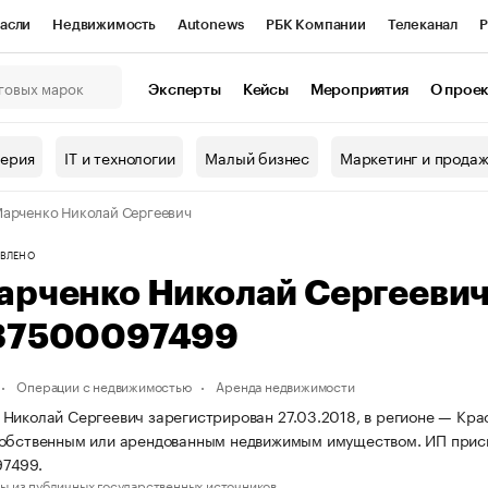
асли
Недвижимость
Autonews
РБК Компании
Телеканал
Р
К Курсы
РБК Life
Тренды
Визионеры
Национальные проекты
Эксперты
Кейсы
Мероприятия
О прое
онный клуб
Исследования
Кредитные рейтинги
Франшизы
Г
терия
IT и технологии
Малый бизнес
Маркетинг и прода
Проверка контрагентов
Политика
Экономика
Бизнес
арченко Николай Сергеевич
ы
ВЛЕНО
арченко Николай Сергееви
37500097499
Операции с недвижимостью
Аренда недвижимости
Николай Сергеевич зарегистрирован 27.03.2018, в регионе — Крас
собственным или арендованным недвижимым имуществом. ИП при
7499.
ы из публичных государственных источников.