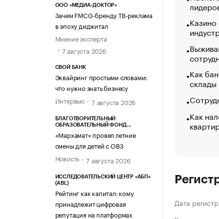
лидеро
ООО «МЕДИА-ДОКТОР»
Зачем FMCG-бренду ТВ-реклама
Казино
в эпоху диджитал
индуст
Мнение эксперта
Выжива
7 августа 2026
сотруд
СВОЙ БАНК
Как бан
Эквайринг простыми словами:
склады
что нужно знать бизнесу
Сотрудн
Интервью
7 августа 2026
Как нал
БЛАГОТВОРИТЕЛЬНЫЙ
кварти
ОБРАЗОВАТЕЛЬНЫЙ ФОНД
«МАРХАМАТ»
«Мархамат» провел летние
смены для детей с ОВЗ
Новость
7 августа 2026
Регист
ИССЛЕДОВАТЕЛЬСКИЙ ЦЕНТР «АБП»
(ABL)
Рейтинг как капитал: кому
Дата регистр
принадлежит цифровая
репутация на платформах