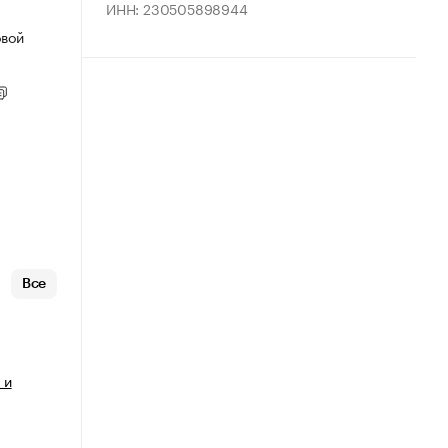
ИНН: 230505898944
овой
Все
 и