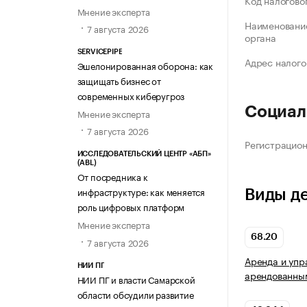
Код налогово
Мнение эксперта
Наименование
7 августа 2026
органа
SERVICEPIPE
Адрес налого
Эшелонированная оборона: как
защищать бизнес от
современных киберугроз
Социал
Мнение эксперта
7 августа 2026
Регистрацио
ИССЛЕДОВАТЕЛЬСКИЙ ЦЕНТР «АБП»
(ABL)
От посредника к
инфраструктуре: как меняется
Виды д
роль цифровых платформ
Мнение эксперта
68.20
7 августа 2026
Аренда и упр
НИИ ПГ
арендованны
НИИ ПГ и власти Самарской
области обсудили развитие