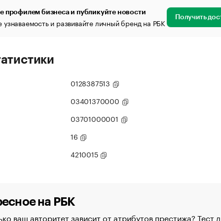
е профилем бизнеса и публикуйте новости
Получить дос
 узнаваемость и развивайте личный бренд на РБК
татистики
0128387513
03401370000
03701000001
16
4210015
есное на РБК
ко ваш авторитет зависит от атрибутов престижа? Тест д