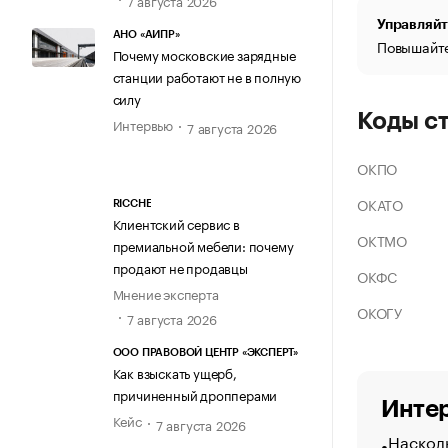
Управляйт
АНО «АИПР»
Повышайте
Почему московские зарядные
станции работают не в полную
силу
Коды с
Интервью
7 августа 2026
ОКПО
ОКАТО
RICCHE
Клиентский сервис в
ОКТМО
премиальной мебели: почему
продают не продавцы
ОКФС
Мнение эксперта
ОКОГУ
7 августа 2026
ООО ПРАВОВОЙ ЦЕНТР «ЭКСПЕРТ»
Как взыскать ущерб,
причиненный дропперами
Интер
Кейс
7 августа 2026
Насколь