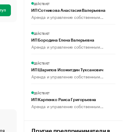
ДЕЙСТВУЕТ
туп
ИП Сотникова Анастасия Валерьевна
Аренда и управление собственным...
ДЕЙСТВУЕТ
ИП Бородина Елена Валерьевна
Аренда и управление собственным...
ДЕЙСТВУЕТ
ИП Шарипов Исомитдин Тухсанович
Аренда и управление собственным...
ДЕЙСТВУЕТ
ИП Карпенко Раиса Григорьевна
Аренда и управление собственным...
ля
«От спорта тело стареет иначе». Как живет глава ко
Другие предприниматели в