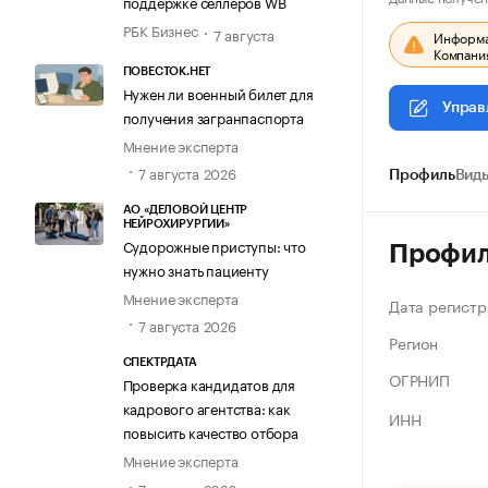
поддержке селлеров WB
РБК Бизнес
7 августа
Информац
Компания
ПОВЕСТОК.НЕТ
Нужен ли военный билет для
Управ
получения загранпаспорта
Мнение эксперта
7 августа 2026
Профиль
Виды
АО «ДЕЛОВОЙ ЦЕНТР
НЕЙРОХИРУРГИИ»
Судорожные приступы: что
Профи
нужно знать пациенту
Мнение эксперта
Дата регистр
7 августа 2026
Регион
СПЕКТРДАТА
ОГРНИП
Проверка кандидатов для
кадрового агентства: как
ИНН
повысить качество отбора
Мнение эксперта
7 августа 2026