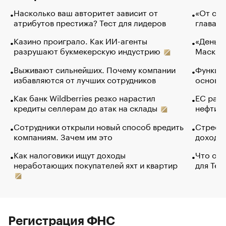
Насколько ваш авторитет зависит от
«От спо
атрибутов престижа? Тест для лидеров
глава к
Казино проиграло. Как ИИ-агенты
«Деньги
разрушают букмекерскую индустрию
Маск в 
Выживают сильнейших. Почему компании
Функции
избавляются от лучших сотрудников
основ э
Как банк Wildberries резко нарастил
ЕС раз
кредиты селлерам до атак на склады
нефти —
Сотрудники открыли новый способ вредить
Стресс 
компаниям. Зачем им это
доходов
Как налоговики ищут доходы
Что обв
неработающих покупателей яхт и квартир
для Tel
Регистрация ФНС