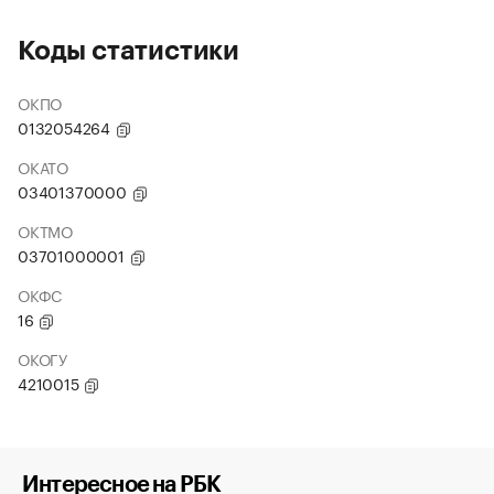
Коды статистики
ОКПО
0132054264
ОКАТО
03401370000
ОКТМО
03701000001
ОКФС
16
ОКОГУ
4210015
Интересное на РБК