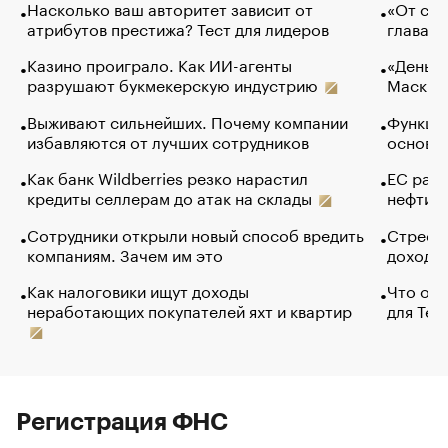
Насколько ваш авторитет зависит от
«От спо
атрибутов престижа? Тест для лидеров
глава к
Казино проиграло. Как ИИ-агенты
«Деньги
разрушают букмекерскую индустрию
Маск в 
Выживают сильнейших. Почему компании
Функции
избавляются от лучших сотрудников
основ э
Как банк Wildberries резко нарастил
ЕС раз
кредиты селлерам до атак на склады
нефти —
Сотрудники открыли новый способ вредить
Стресс 
компаниям. Зачем им это
доходов
Как налоговики ищут доходы
Что обв
неработающих покупателей яхт и квартир
для Tel
Регистрация ФНС