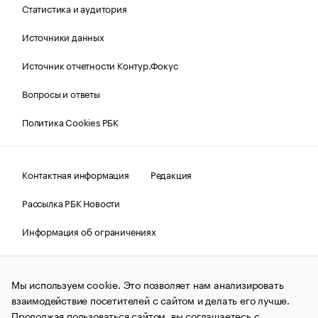
Статистика и аудитория
Источники данных
Источник отчетности Контур.Фокус
Вопросы и ответы
Политика Cookies РБК
Контактная информация
Редакция
Рассылка РБК Новости
Информация об ограничениях
Правовая информация
О соблюдении авторских прав
Мы используем cookie. Это позволяет нам анализировать
© АО «РОСБИЗНЕСКОНСАЛТИНГ»,
1995–2026.
Сообщения
и материалы информационного агентства «РБК»
взаимодействие посетителей с сайтом и делать его лучше.
(зарегистрировано Федеральной службой по надзору в сфере
Продолжая пользоваться сайтом, вы соглашаетесь с