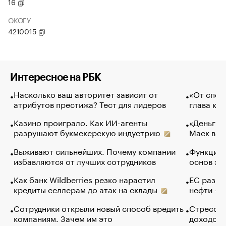
16
ОКОГУ
4210015
Интересное на РБК
Насколько ваш авторитет зависит от
«От спор
атрибутов престижа? Тест для лидеров
глава ко
Казино проиграло. Как ИИ-агенты
«Деньги б
разрушают букмекерскую индустрию
Маск в и
Выживают сильнейших. Почему компании
Функции 
избавляются от лучших сотрудников
основ эф
Как банк Wildberries резко нарастил
ЕС разре
кредиты селлерам до атак на склады
нефти — 
Сотрудники открыли новый способ вредить
Стресс о
компаниям. Зачем им это
доходов 