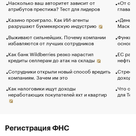
Насколько ваш авторитет зависит от
«От спо
атрибутов престижа? Тест для лидеров
глава к
Казино проиграло. Как ИИ-агенты
«Деньги
разрушают букмекерскую индустрию
Маск в 
Выживают сильнейших. Почему компании
Функции
избавляются от лучших сотрудников
основ э
Как банк Wildberries резко нарастил
ЕС раз
кредиты селлерам до атак на склады
нефти —
Сотрудники открыли новый способ вредить
Стресс 
компаниям. Зачем им это
доходов
Как налоговики ищут доходы
Что обв
неработающих покупателей яхт и квартир
для Tel
Регистрация ФНС