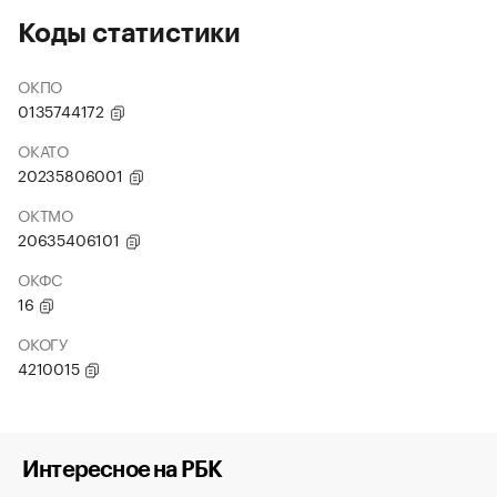
Коды статистики
ОКПО
0135744172
ОКАТО
20235806001
ОКТМО
20635406101
ОКФС
16
ОКОГУ
4210015
Интересное на РБК