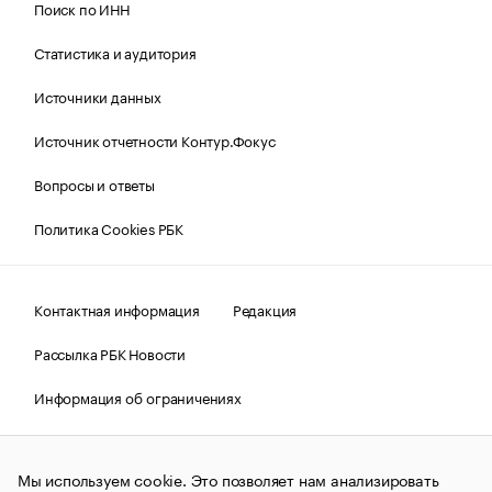
Поиск по ИНН
Статистика и аудитория
Источники данных
Источник отчетности Контур.Фокус
Вопросы и ответы
Политика Cookies РБК
Контактная информация
Редакция
Рассылка РБК Новости
Информация об ограничениях
Правовая информация
О соблюдении авторских прав
Мы используем cookie. Это позволяет нам анализировать
© АО «РОСБИЗНЕСКОНСАЛТИНГ»,
1995–2026.
Сообщения