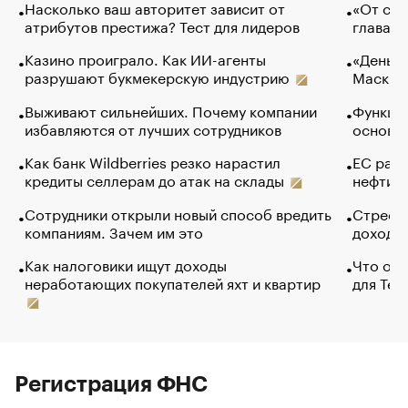
Насколько ваш авторитет зависит от
«От спо
атрибутов престижа? Тест для лидеров
глава к
Казино проиграло. Как ИИ-агенты
«Деньги
разрушают букмекерскую индустрию
Маск в 
Выживают сильнейших. Почему компании
Функции
избавляются от лучших сотрудников
основ э
Как банк Wildberries резко нарастил
ЕС раз
кредиты селлерам до атак на склады
нефти —
Сотрудники открыли новый способ вредить
Стресс 
компаниям. Зачем им это
доходов
Как налоговики ищут доходы
Что обв
неработающих покупателей яхт и квартир
для Tel
Регистрация ФНС