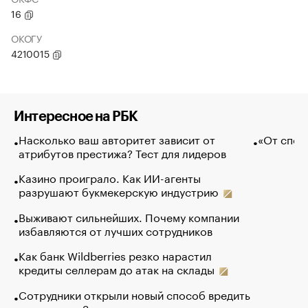
16
ОКОГУ
4210015
Интересное на РБК
Насколько ваш авторитет зависит от
«От спор
атрибутов престижа? Тест для лидеров
Казино проиграло. Как ИИ-агенты
разрушают букмекерскую индустрию
Выживают сильнейших. Почему компании
избавляются от лучших сотрудников
Как банк Wildberries резко нарастил
кредиты селлерам до атак на склады
Сотрудники открыли новый способ вредить
компаниям. Зачем им это