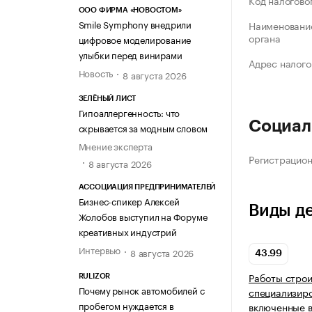
Код налогово
ООО ФИРМА «НОВОСТОМ»
Smile Symphony внедрили
Наименование
органа
цифровое моделирование
улыбки перед винирами
Адрес налого
Новость
8 августа 2026
ЗЕЛЁНЫЙ ЛИСТ
Гипоаллергенность: что
Социал
скрывается за модным словом
Мнение эксперта
Регистрацио
8 августа 2026
АССОЦИАЦИЯ ПРЕДПРИНИМАТЕЛЕЙ
Бизнес-спикер Алексей
Виды д
Жолобов выступил на Форуме
креативных индустрий
Интервью
8 августа 2026
43.99
Работы стро
RULIZOR
Почему рынок автомобилей с
специализиро
пробегом нуждается в
включенные в