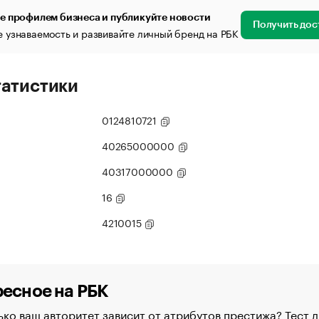
е профилем бизнеса и публикуйте новости
Получить дос
 узнаваемость и развивайте личный бренд на РБК
татистики
0124810721
40265000000
40317000000
16
4210015
есное на РБК
ко ваш авторитет зависит от атрибутов престижа? Тест д