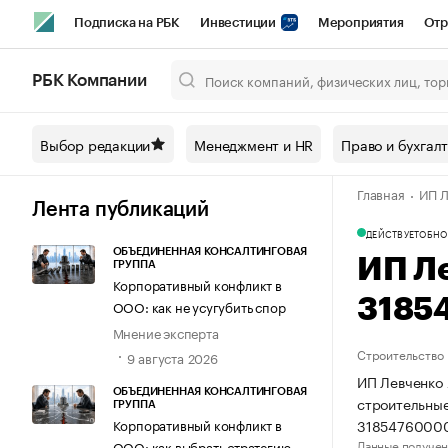
Подписка на РБК
Инвестиции
Мероприятия
Отр
Спорт
Школа управления РБК
РБК Образование
РБ
РБК Компании
Город
Стиль
Крипто
РБК Бизнес-среда
Дискусси
Выбор редакции
Менеджмент и HR
Право и бухгал
Спецпроекты СПб
Конференции СПб
Спецпроекты
Главная
ИП Л
Технологии и медиа
Финансы
Рынок наличной валют
Лента публикаций
ДЕЙСТВУЕТ
ОБНО
ОБЪЕДИНЕННАЯ КОНСАЛТИНГОВАЯ
ИП Л
ГРУППА
Корпоративный конфликт в
3185
ООО: как не усугубить спор
Мнение эксперта
Строительство
9 августа 2026
ИП Левченко 
ОБЪЕДИНЕННАЯ КОНСАЛТИНГОВАЯ
строительные
ГРУППА
31854760000
Корпоративный конфликт в
Данные получен
ООО: как выбрать стратегию