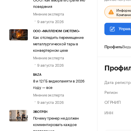
поведения
Информац
Мнение эксперта
Компания
9 августа 2026
Управ
ООО «МАЛЛЕНОМ СИСТЕМС»
Как отследить перемещение
металлургической тары в
Профиль
Виды
конвертерном цехе
Мнение эксперта
9 августа 2026
Профи
BAZA
8 и 12 ГБ видеопамяти в 2026
Дата регистр
году — все
Регион
Мнение эксперта
ОГРНИП
9 августа 2026
ИНН
ЭВОТРЕН
Почему тренер не должен
комментировать каждое
повторение