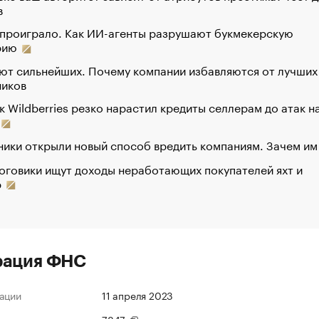
в
 проиграло. Как ИИ-агенты разрушают букмекерскую
рию
ют сильнейших. Почему компании избавляются от лучших
ников
к Wildberries резко нарастил кредиты селлерам до атак н
ики открыли новый способ вредить компаниям. Зачем им
оговики ищут доходы неработающих покупателей яхт и
р
рация ФНС
ации
11 апреля 2023