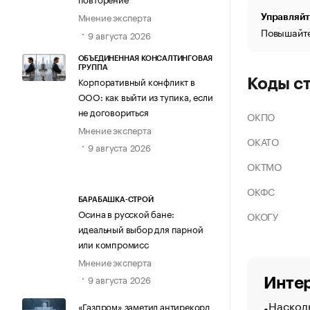
Мнение эксперта
Управляйт
Повышайте
9 августа 2026
ОБЪЕДИНЕННАЯ КОНСАЛТИНГОВАЯ
ГРУППА
Корпоративный конфликт в
Коды с
ООО: как выйти из тупика, если
не договориться
ОКПО
Мнение эксперта
ОКАТО
9 августа 2026
ОКТМО
ОКФС
БАРАБАШКА-СТРОЙ
Осина в русской бане:
ОКОГУ
идеальный выбор для парной
или компромисс
Мнение эксперта
9 августа 2026
Интер
Насколь
«Газпром» заметил антирекорд