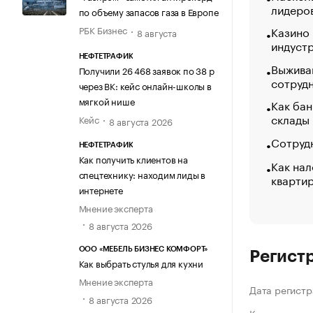
лидеро
по объему запасов газа в Европе
Казино
РБК Бизнес
8 августа
индуст
НЕФТЕТРАФИК
Выжива
Получили 26 468 заявок по 38 р
сотруд
через ВК: кейс онлайн-школы в
мягкой нише
Как бан
склады
Кейс
8 августа 2026
Сотрудн
НЕФТЕТРАФИК
Как получить клиентов на
Как нал
спецтехнику: находим лиды в
кварти
интернете
Мнение эксперта
8 августа 2026
ООО «МЕБЕЛЬ БИЗНЕС КОМФОРТ»
Регист
Как выбрать стулья для кухни
Мнение эксперта
Дата регистр
8 августа 2026