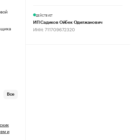
овой
ДЕЙСТВУЕТ
ИП Садиков Ойбек Одилжанович
ьщика
ИНН: 711709672320
Все
ских
тем и