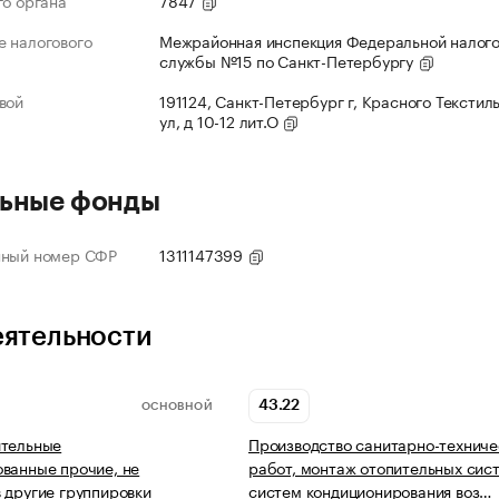
го органа
7847
 налогового
Межрайонная инспекция Федеральной налог
службы №15 по Санкт-Петербургу
вой
191124, Санкт-Петербург г, Красного Текстил
ул, д 10-12 лит.О
ьные фонды
нный номер СФР
1311147399
еятельности
43.22
ОСНОВНОЙ
ительные
Производство санитарно-техниче
ванные прочие, не
работ, монтаж отопительных сис
 другие группировки
систем кондиционирования воз…