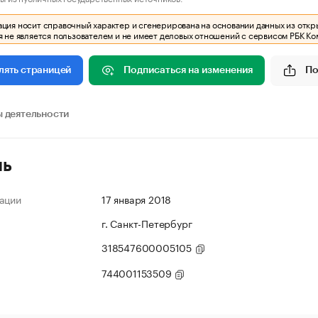
ия носит справочный характер и сгенерирована на основании данных из откр
 не является пользователем и не имеет деловых отношений с сервисом РБК Ко
Подписаться на изменения
По
лять страницей
 деятельности
ль
ации
17 января 2018
г. Санкт-Петербург
318547600005105
744001153509