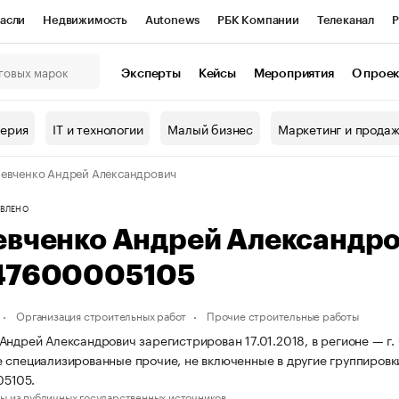
асли
Недвижимость
Autonews
РБК Компании
Телеканал
Р
К Курсы
РБК Life
Тренды
Визионеры
Национальные проекты
Эксперты
Кейсы
Мероприятия
О прое
онный клуб
Исследования
Кредитные рейтинги
Франшизы
Г
терия
IT и технологии
Малый бизнес
Маркетинг и прода
Проверка контрагентов
Политика
Экономика
Бизнес
евченко Андрей Александрович
ы
ВЛЕНО
евченко Андрей Александр
47600005105
Организация строительных работ
Прочие строительные работы
Андрей Александрович зарегистрирован 17.01.2018, в регионе — г.
 специализированные прочие, не включенные в другие группиров
5105.
ы из публичных государственных источников.