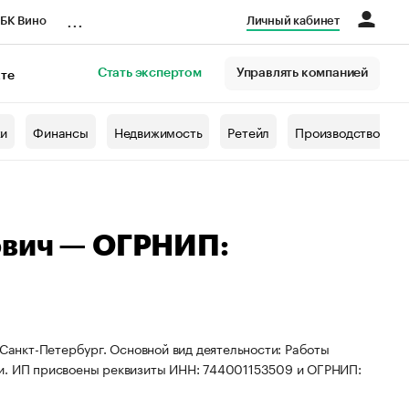
...
БК Вино
Личный кабинет
Стать экспертом
Управлять компанией
кте
азета
жи
Финансы
Недвижимость
Ретейл
Производство
ович — ОГРНИП:
 Санкт-Петербург. Основной вид деятельности: Работы
ки. ИП присвоены реквизиты ИНН: 744001153509 и ОГРНИП: