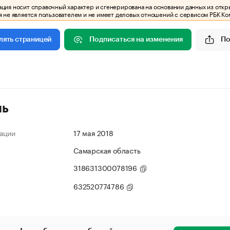
ия носит справочный характер и сгенерирована на основании данных из откр
 не является пользователем и не имеет деловых отношений с сервисом РБК Ко
Подписаться на изменения
По
лять страницей
ль
ации
17 мая 2018
Самарская область
318631300078196
632520774786