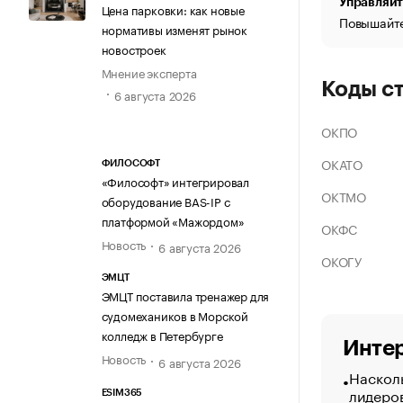
Управляйт
Цена парковки: как новые
Повышайте
нормативы изменят рынок
новостроек
Мнение эксперта
Коды с
6 августа 2026
ОКПО
ОКАТО
ФИЛОСОФТ
«Философт» интегрировал
ОКТМО
оборудование BAS-IP с
платформой «Мажордом»
ОКФС
Новость
6 августа 2026
ОКОГУ
ЭМЦТ
ЭМЦТ поставила тренажер для
судомехаников в Морской
колледж в Петербурге
Интер
Новость
6 августа 2026
Насколь
лидеро
ESIM365