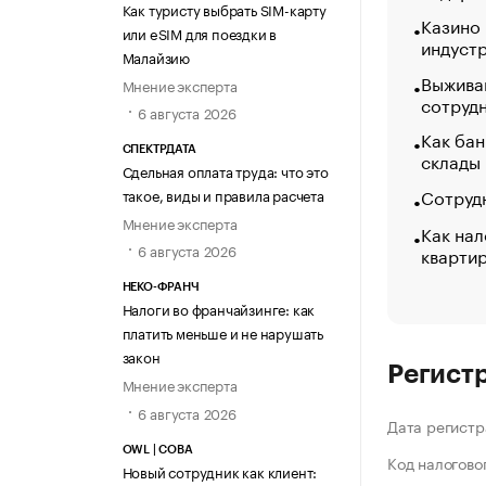
Как туристу выбрать SIM-карту
Казино
или eSIM для поездки в
индуст
Малайзию
Выжива
Мнение эксперта
сотруд
6 августа 2026
Как бан
СПЕКТРДАТА
склады
Сдельная оплата труда: что это
Сотрудн
такое, виды и правила расчета
Мнение эксперта
Как нал
6 августа 2026
кварти
НЕКО-ФРАНЧ
Налоги во франчайзинге: как
платить меньше и не нарушать
закон
Регист
Мнение эксперта
6 августа 2026
Дата регистр
OWL | СОВА
Код налогово
Новый сотрудник как клиент: