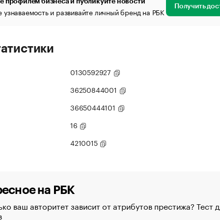
е профилем бизнеса и публикуйте новости
Получить дос
 узнаваемость и развивайте личный бренд на РБК
татистики
0130592927
36250844001
36650444101
16
4210015
есное на РБК
ко ваш авторитет зависит от атрибутов престижа? Тест д
в