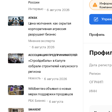
России
Информац
Компания
Интервью
6 августа 2026
АПКБК
Управ
Цена молчания: как скрытая
корпоративная агрессия
разрушает бизнес
Профиль
Мнение эксперта
6 августа 2026
Профи
АССОЦИАЦИЯ ПРЕДПРИНИМАТЕЛЕЙ
«Стройдебаты» в Калуге
Дата регистр
собрали строителей калужского
региона
Регион
Новость
6 августа 2026
ОГРНИП
Wildberries объявил о новых
ИНН
мерах поддержки продавцов
РБК Бизнес
6 августа
SMARENT