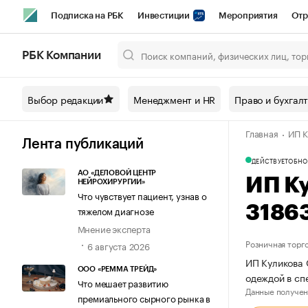
Подписка на РБК
Инвестиции
Мероприятия
Отр
Спорт
Школа управления РБК
РБК Образование
РБ
РБК Компании
Город
Стиль
Крипто
РБК Бизнес-среда
Дискусси
Выбор редакции
Менеджмент и HR
Право и бухгал
Спецпроекты СПб
Конференции СПб
Спецпроекты
Главная
ИП К
Технологии и медиа
Финансы
Рынок наличной валют
Лента публикаций
ДЕЙСТВУЕТ
ОБНО
АО «ДЕЛОВОЙ ЦЕНТР
ИП К
НЕЙРОХИРУРГИИ»
Что чувствует пациент, узнав о
3186
тяжелом диагнозе
Мнение эксперта
Розничная торг
6 августа 2026
ИП Куликова 
ООО «РЕММА ТРЕЙД»
одеждой в сп
Что мешает развитию
Данные получен
премиального сырного рынка в