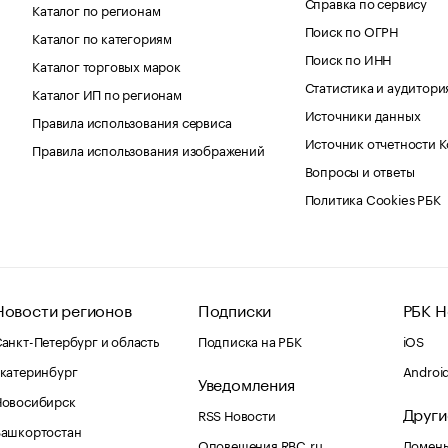
Справка по сервису
Каталог по регионам
Поиск по ОГРН
Каталог по категориям
Поиск по ИНН
Каталог торговых марок
Статистика и аудитори
Каталог ИП по регионам
Источники данных
Правила использования сервиса
Источник отчетности 
Правила использования изображений
Вопросы и ответы
Политика Cookies РБК
Новости регионов
Подписки
РБК Н
анкт-Петербург и область
Подписка на РБК
iOS
катеринбург
Androi
Уведомления
Новосибирск
Други
RSS Новости
Башкортостан
Оповещения RBC.ru
Домены