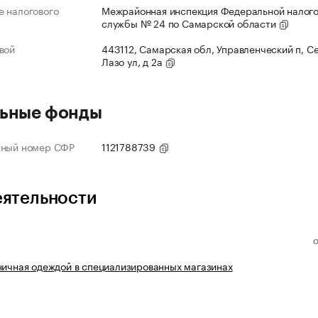
 налогового
Межрайонная инспекция Федеральной налог
службы № 24 по Самарской области
вой
443112, Самарская обл, Управленческий п, С
Лазо ул, д 2а
ьные фонды
нный номер СФР
1121788739
еятельности
ничная одеждой в специализированных магазинах