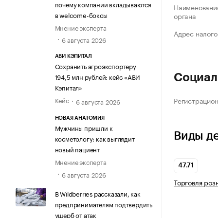
почему компании вкладываются
Наименование
в welcome-боксы
органа
Мнение эксперта
Адрес налого
6 августа 2026
АВИ КЭПИТАЛ
Сохранить агроэкспортеру
194,5 млн рублей: кейс «АВИ
Социал
Кэпитал»
Кейс
Регистрацио
6 августа 2026
НОВАЯ АНАТОМИЯ
Мужчины пришли к
Виды д
косметологу: как выглядит
новый пациент
Мнение эксперта
47.71
6 августа 2026
Торговля роз
В Wildberries рассказали, как
предпринимателям подтвердить
ущерб от атак