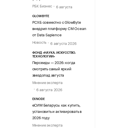
РБК Бизнес
6 августа
GLOWBYTE
РСХБ совместно с GlowByte
внедрил платформу CM Ocean
от Data Sapience
Новость
6 августа 2026
ФОНД «НАУКА. ИСКУССТВО.
ТЕХНОЛОГИИ»
Персеиды — 2026: когда
смотреть самый яркий
звездопад августа
Мнение эксперта
6 августа 2026
EXNODE
еСИМ Беларусь: как купить,
установить и активировать в
2026 году
Мнение эксперта