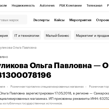
асли
Недвижимость
Autonews
РБК Компании
Телеканал
Р
К Курсы
РБК Life
Тренды
Визионеры
Национальные проекты
Эксперты
Кейсы
Мероприятия
О прое
онный клуб
Исследования
Кредитные рейтинги
Франшизы
Г
терия
IT и технологии
Малый бизнес
Маркетинг и прода
Проверка контрагентов
Политика
Экономика
Бизнес
уликова Ольга Павловна
ы
ВЛЕНО
уликова Ольга Павловна — 
31300078196
овля
Розничная торговля в специализированных магазинах
Розничная то
Ольга Павловна зарегистрирован 17.05.2018, в регионе — Самарска
ециализированных магазинах. ИП присвоены реквизиты ИНН: 632
ы из публичных государственных источников.