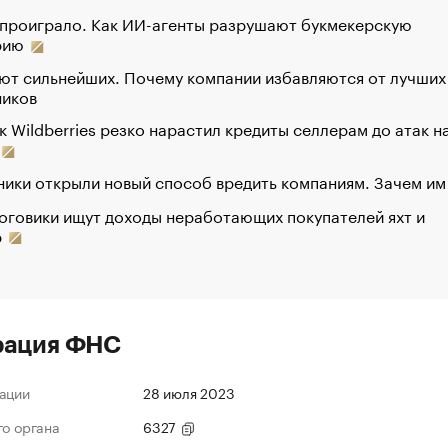
 проиграло. Как ИИ-агенты разрушают букмекерскую
рию
ют сильнейших. Почему компании избавляются от лучших
ников
к Wildberries резко нарастил кредиты селлерам до атак н
ики открыли новый способ вредить компаниям. Зачем им
оговики ищут доходы неработающих покупателей яхт и
р
рация ФНС
ации
28 июля 2023
го органа
6327