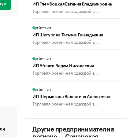
туп
ИП Глембоцкая Евгения Владимировна
Торговля розничная одеждой в...
ДЕЙСТВУЕТ
ИП Шегурова Татьяна Геннадьевна
Торговля розничная одеждой в...
ДЕЙСТВУЕТ
ИП Абляев Вадим Николаевич
Торговля розничная одеждой в...
ДЕЙСТВУЕТ
ИП Шерматова Валентина Алексеевна
Торговля розничная одеждой в...
ля
«От спорта тело стареет иначе». Как живет глава ко
Другие предприниматели в
создавшей GTA