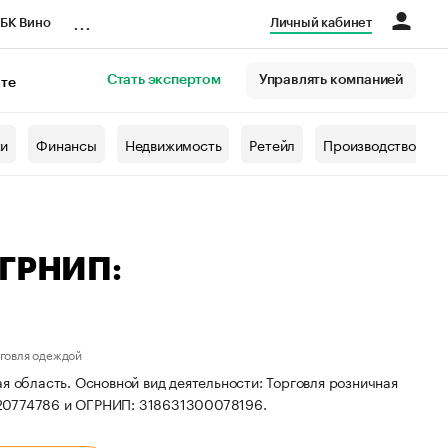
...
БК Вино
Личный кабинет
Стать экспертом
Управлять компанией
кте
азета
жи
Финансы
Недвижимость
Ретейл
Производство
ОГРНИП:
рговля одеждой
я область. Основной вид деятельности: Торговля розничная
520774786 и ОГРНИП: 318631300078196.