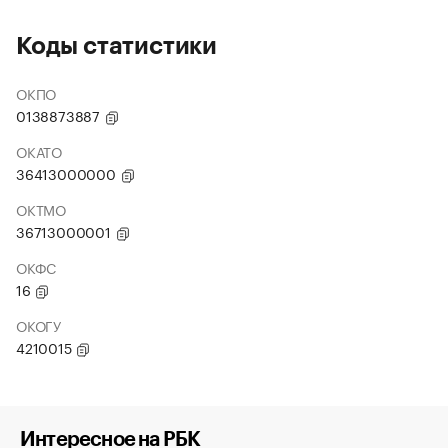
Коды статистики
ОКПО
0138873887
ОКАТО
36413000000
ОКТМО
36713000001
ОКФС
16
ОКОГУ
4210015
Интересное на РБК