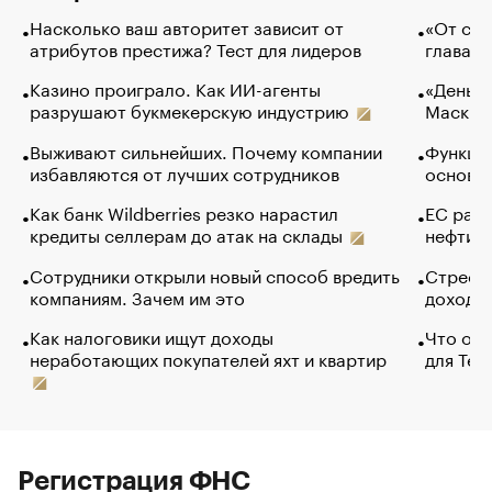
Насколько ваш авторитет зависит от
«От спо
атрибутов престижа? Тест для лидеров
глава к
Казино проиграло. Как ИИ-агенты
«Деньги
разрушают букмекерскую индустрию
Маск в 
Выживают сильнейших. Почему компании
Функции
избавляются от лучших сотрудников
основ э
Как банк Wildberries резко нарастил
ЕС раз
кредиты селлерам до атак на склады
нефти —
Сотрудники открыли новый способ вредить
Стресс 
компаниям. Зачем им это
доходов
Как налоговики ищут доходы
Что обв
неработающих покупателей яхт и квартир
для Tel
Регистрация ФНС