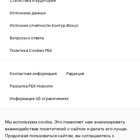
Источники данных
Источник отчетности Контур.Фокус
Вопросы и ответы
Политика Cookies РБК
Контактная информация
Редакция
Рассылка РБК Новости
Информация об ограничениях
Правовая информация
О соблюдении авторских прав
Мы используем cookie. Это позволяет нам анализировать
© АО «РОСБИЗНЕСКОНСАЛТИНГ»,
1995–2026.
Сообщения
и материалы информационного агентства «РБК»
взаимодействие посетителей с сайтом и делать его лучше.
(зарегистрировано Федеральной службой по надзору в сфере
Продолжая пользоваться сайтом, вы соглашаетесь с
связи, информационных технологий и массовых