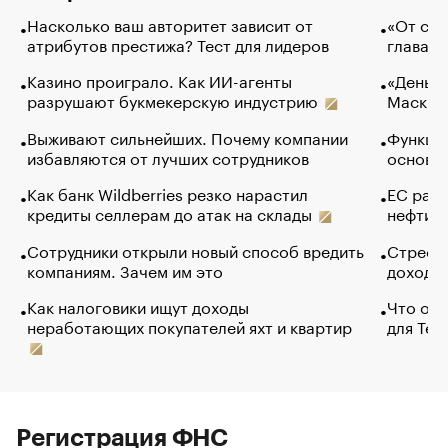
Насколько ваш авторитет зависит от
«От спо
атрибутов престижа? Тест для лидеров
глава к
Казино проиграло. Как ИИ-агенты
«Деньги
разрушают букмекерскую индустрию
Маск в 
Выживают сильнейших. Почему компании
Функции
избавляются от лучших сотрудников
основ э
Как банк Wildberries резко нарастил
ЕС раз
кредиты селлерам до атак на склады
нефти —
Сотрудники открыли новый способ вредить
Стресс 
компаниям. Зачем им это
доходов
Как налоговики ищут доходы
Что обв
неработающих покупателей яхт и квартир
для Tel
Регистрация ФНС