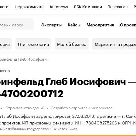
асли
Недвижимость
Autonews
РБК Компании
Телеканал
Р
К Курсы
РБК Life
Тренды
Визионеры
Национальные проекты
Эксперты
Кейсы
Мероприятия
О прое
онный клуб
Исследования
Кредитные рейтинги
Франшизы
Г
терия
IT и технологии
Малый бизнес
Маркетинг и прода
Проверка контрагентов
Политика
Экономика
Бизнес
ринфельд Глеб Иосифович
ы
ВЛЕНО
ринфельд Глеб Иосифович 
84700200712
Строительство зданий
Разработка строительных проектов
 Глеб Иосифович зарегистрирован 27.06.2018, в регионе — г. Санк
х проектов. ИП присвоены реквизиты ИНН: 780408275266 и ОГРНИ
ы из публичных государственных источников.