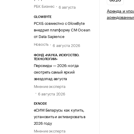
68.20
РБК Бизнес
6 августа
Аренда и упр
арендованны
GLOWBYTE
РСХБ совместно с GlowByte
внедрил платформу CM Ocean
от Data Sapience
Новость
6 августа 2026
ФОНД «НАУКА. ИСКУССТВО.
ТЕХНОЛОГИИ»
Персеиды — 2026: когда
смотреть самый яркий
звездопад августа
Мнение эксперта
6 августа 2026
EXNODE
еСИМ Беларусь: как купить,
установить и активировать в
2026 году
Мнение эксперта