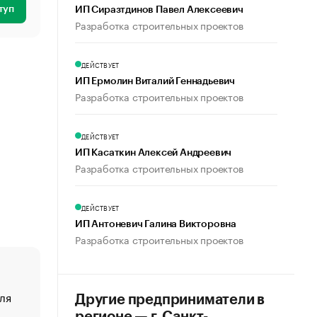
туп
ИП Сиразтдинов Павел Алексеевич
Разработка строительных проектов
ДЕЙСТВУЕТ
ИП Ермолин Виталий Геннадьевич
Разработка строительных проектов
ДЕЙСТВУЕТ
ИП Касаткин Алексей Андреевич
Разработка строительных проектов
ДЕЙСТВУЕТ
ИП Антоневич Галина Викторовна
Разработка строительных проектов
ля
«От спорта тело стареет иначе». Как живет глава ко
Другие предприниматели в
создавшей GTA