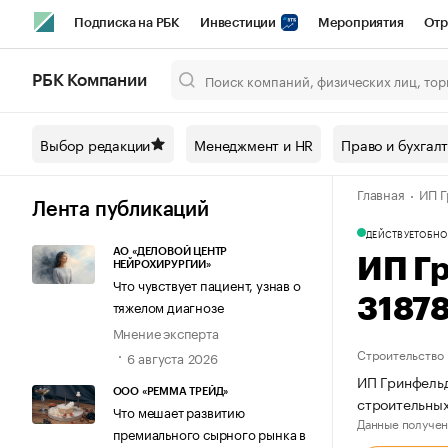
Подписка на РБК
Инвестиции
Мероприятия
Отр
Спорт
Школа управления РБК
РБК Образование
РБ
РБК Компании
Город
Стиль
Крипто
РБК Бизнес-среда
Дискусси
Выбор редакции
Менеджмент и HR
Право и бухгал
Спецпроекты СПб
Конференции СПб
Спецпроекты
Главная
ИП Г
Технологии и медиа
Финансы
Рынок наличной валют
Лента публикаций
ДЕЙСТВУЕТ
ОБНО
АО «ДЕЛОВОЙ ЦЕНТР
ИП Г
НЕЙРОХИРУРГИИ»
Что чувствует пациент, узнав о
3187
тяжелом диагнозе
Мнение эксперта
Строительство
6 августа 2026
ИП Гринфельд
ООО «РЕММА ТРЕЙД»
строительны
Что мешает развитию
Данные получен
премиального сырного рынка в