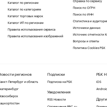
Справка по сервису
Каталог по регионам
Поиск по ОГРН
Каталог по категориям
Поиск по ИНН
Каталог торговых марок
Статистика и аудитори
Каталог ИП по регионам
Источники данных
Правила использования сервиса
Источник отчетности 
Правила использования изображений
Вопросы и ответы
Политика Cookies РБК
Новости регионов
Подписки
РБК Н
анкт-Петербург и область
Подписка на РБК
iOS
катеринбург
Androi
Уведомления
Новосибирск
Други
RSS Новости
Башкортостан
Оповещения RBC.ru
Домены