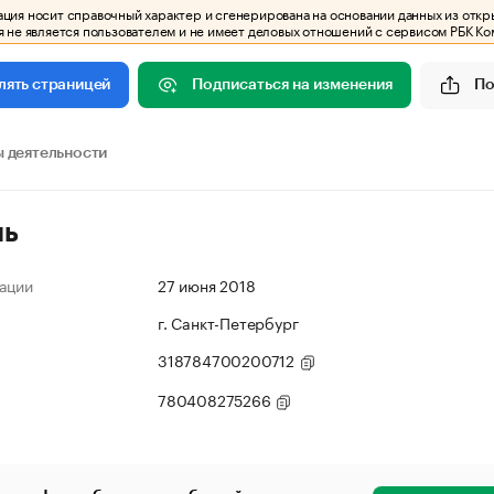
ия носит справочный характер и сгенерирована на основании данных из откр
 не является пользователем и не имеет деловых отношений с сервисом РБК Ко
Подписаться на изменения
По
лять страницей
 деятельности
ль
ации
27 июня 2018
г. Санкт-Петербург
318784700200712
780408275266