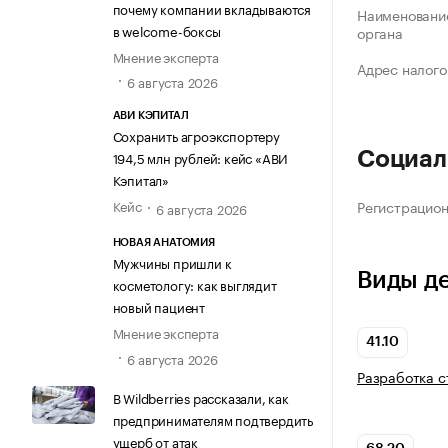
почему компании вкладываются
Наименование
в welcome-боксы
органа
Мнение эксперта
Адрес налого
6 августа 2026
АВИ КЭПИТАЛ
Сохранить агроэкспортеру
194,5 млн рублей: кейс «АВИ
Социал
Кэпитал»
Кейс
Регистрацио
6 августа 2026
НОВАЯ АНАТОМИЯ
Мужчины пришли к
Виды д
косметологу: как выглядит
новый пациент
Мнение эксперта
41.10
6 августа 2026
Разработка с
В Wildberries рассказали, как
предпринимателям подтвердить
ущерб от атак