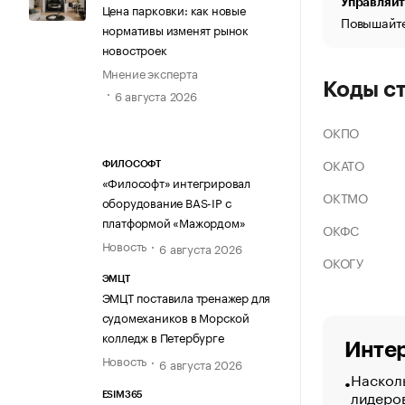
Управляйт
Цена парковки: как новые
Повышайте
нормативы изменят рынок
новостроек
Мнение эксперта
Коды с
6 августа 2026
ОКПО
ОКАТО
ФИЛОСОФТ
«Философт» интегрировал
ОКТМО
оборудование BAS-IP с
платформой «Мажордом»
ОКФС
Новость
6 августа 2026
ОКОГУ
ЭМЦТ
ЭМЦТ поставила тренажер для
судомехаников в Морской
колледж в Петербурге
Интер
Новость
6 августа 2026
Насколь
лидеро
ESIM365