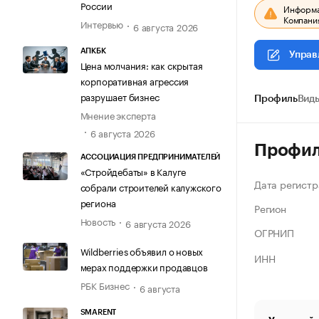
России
Информац
Компания
Интервью
6 августа 2026
АПКБК
Управ
Цена молчания: как скрытая
корпоративная агрессия
разрушает бизнес
Профиль
Виды
Мнение эксперта
6 августа 2026
Профи
АССОЦИАЦИЯ ПРЕДПРИНИМАТЕЛЕЙ
«Стройдебаты» в Калуге
Дата регистр
собрали строителей калужского
региона
Регион
Новость
6 августа 2026
ОГРНИП
Wildberries объявил о новых
ИНН
мерах поддержки продавцов
РБК Бизнес
6 августа
SMARENT