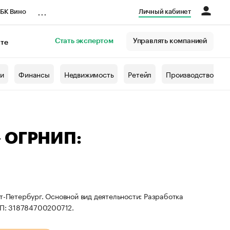
...
БК Вино
Личный кабинет
Стать экспертом
Управлять компанией
кте
азета
жи
Финансы
Недвижимость
Ретейл
Производство
— ОГРНИП:
т-Петербург. Основной вид деятельности: Разработка
П: 318784700200712.