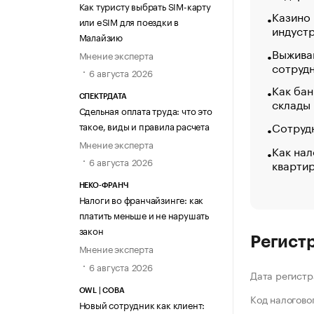
Как туристу выбрать SIM-карту
Казино
или eSIM для поездки в
индуст
Малайзию
Выжива
Мнение эксперта
сотруд
6 августа 2026
Как бан
СПЕКТРДАТА
склады
Сдельная оплата труда: что это
Сотрудн
такое, виды и правила расчета
Мнение эксперта
Как нал
6 августа 2026
кварти
НЕКО-ФРАНЧ
Налоги во франчайзинге: как
платить меньше и не нарушать
закон
Регист
Мнение эксперта
6 августа 2026
Дата регистр
OWL | СОВА
Код налогово
Новый сотрудник как клиент: