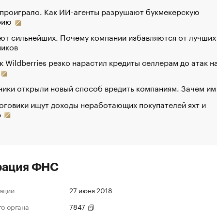
 проиграло. Как ИИ-агенты разрушают букмекерскую
рию
ют сильнейших. Почему компании избавляются от лучших
ников
к Wildberries резко нарастил кредиты селлерам до атак н
ики открыли новый способ вредить компаниям. Зачем им
оговики ищут доходы неработающих покупателей яхт и
р
рация ФНС
ации
27 июня 2018
го органа
7847