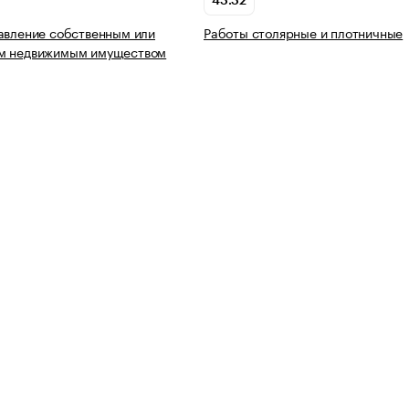
43.32
авление собственным или
Работы столярные и плотничные
м недвижимым имуществом