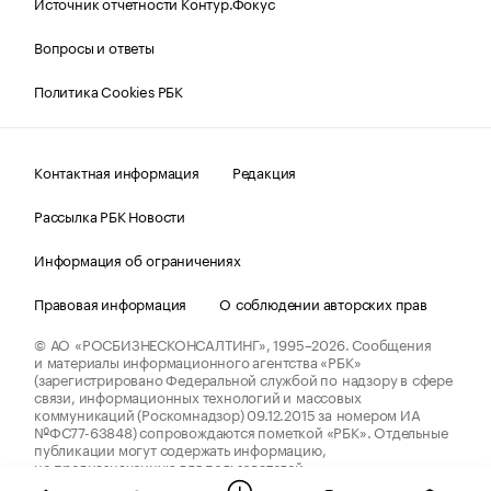
Источник отчетности Контур.Фокус
Вопросы и ответы
Политика Cookies РБК
Контактная информация
Редакция
Рассылка РБК Новости
Информация об ограничениях
Правовая информация
О соблюдении авторских прав
© АО «РОСБИЗНЕСКОНСАЛТИНГ»,
1995–2026.
Сообщения
и материалы информационного агентства «РБК»
(зарегистрировано Федеральной службой по надзору в сфере
связи, информационных технологий и массовых
коммуникаций (Роскомнадзор) 09.12.2015 за номером ИА
№ФС77-63848) сопровождаются пометкой «РБК». Отдельные
публикации могут содержать информацию,
не предназначенную для пользователей
до 18 лет.
companycardsfeedback@rbc.ru