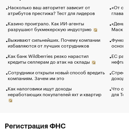
Насколько ваш авторитет зависит от
«От спо
атрибутов престижа? Тест для лидеров
глава к
Казино проиграло. Как ИИ-агенты
«Деньги
разрушают букмекерскую индустрию
Маск в 
Выживают сильнейших. Почему компании
Функции
избавляются от лучших сотрудников
основ э
Как банк Wildberries резко нарастил
ЕС раз
кредиты селлерам до атак на склады
нефти —
Сотрудники открыли новый способ вредить
Стресс 
компаниям. Зачем им это
доходов
Как налоговики ищут доходы
Что обв
неработающих покупателей яхт и квартир
для Tel
Регистрация ФНС