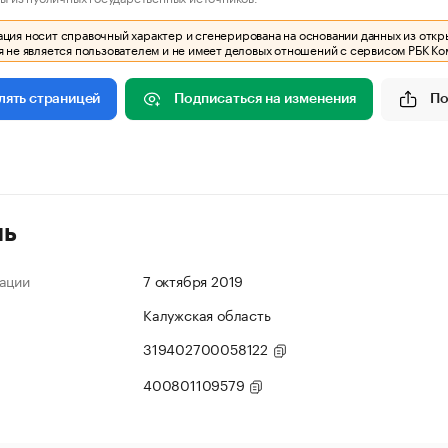
ия носит справочный характер и сгенерирована на основании данных из откр
 не является пользователем и не имеет деловых отношений с сервисом РБК Ко
Подписаться на изменения
По
лять страницей
ль
ации
7 октября 2019
Калужская область
319402700058122
400801109579