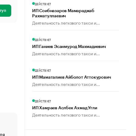
ДЕЙСТВУЕТ
туп
ИП Соибназаров Мамараджаб
Рахматуллаевич
Деятельность легкового такси и...
ДЕЙСТВУЕТ
ИП Ганиев Эсанмурод Махмадиевич
Деятельность легкового такси и...
ДЕЙСТВУЕТ
ИП Маматалиев Айболот Аттокурович
Деятельность легкового такси и...
ДЕЙСТВУЕТ
ИП Хамраев Аслбек Ахмад Угли
Деятельность легкового такси и...
ля
«От спорта тело стареет иначе». Как живет глава ко