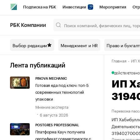
Подписка на РБК
Инвестиции
Мероприятия
Отр
Спорт
Школа управления РБК
РБК Образование
РБ
РБК Компании
Город
Стиль
Крипто
РБК Бизнес-среда
Дискусси
Выбор редакции
Менеджмент и HR
Право и бухгал
Спецпроекты СПб
Конференции СПб
Спецпроекты
Главная
ИП Х
Технологии и медиа
Финансы
Рынок наличной валют
Лента публикаций
ДЕЙСТВУЕТ
ОБНО
PINOVA MECHANIC
ИП Х
Готовая еда под ключ: топ-5
современных технологий
3194
упаковки
Мнение эксперта
Перевозка пасс
6 августа 2026
ИП Хабибулло
Деятельность
POSTGRES PROFESSIONAL
Платформа Кауч получила
31940270005
сертификат совместимости с
Данные получен