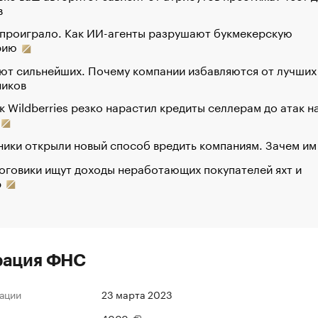
в
 проиграло. Как ИИ-агенты разрушают букмекерскую
рию
ют сильнейших. Почему компании избавляются от лучших
ников
к Wildberries резко нарастил кредиты селлерам до атак н
ики открыли новый способ вредить компаниям. Зачем им
оговики ищут доходы неработающих покупателей яхт и
р
рация ФНС
ации
23 марта 2023