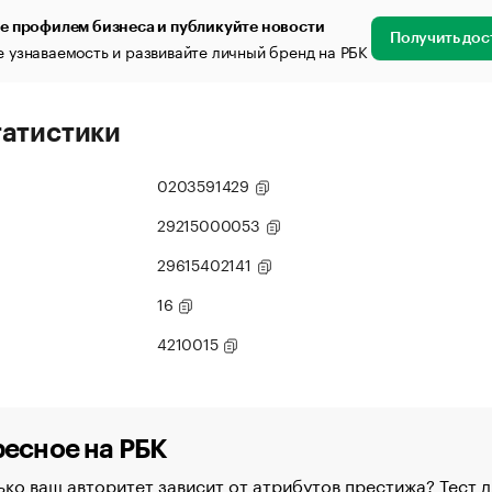
е профилем бизнеса и публикуйте новости
Получить дос
 узнаваемость и развивайте личный бренд на РБК
татистики
0203591429
29215000053
29615402141
16
4210015
есное на РБК
ко ваш авторитет зависит от атрибутов престижа? Тест д