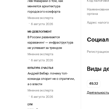
Код налогово
Лев Мазараки о том, как
меняется архитектура
Наименование
городского комфорта
органа
Мнение эксперта
Адрес налого
6 августа 2026
М9 ДЕВЕЛОПМЕНТ
В России развивается
Социал
караванинг — инфраструктура
не успевает за трендом
Регистрацио
Мнение эксперта
6 августа 2026
Виды д
КУЛЬТУРА СЧАСТЬЯ
Андрей Вебер: почему топ-
команда спорит не о стратегии,
а о власти
49.32
Мнение эксперта
Деятельность
6 августа 2026
LYM