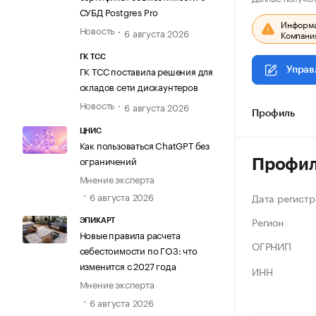
СУБД Postgres Pro
Информац
Новость
6 августа 2026
Компания
ГК ТСС
ГК ТСС поставила решения для
Управ
складов сети дискаунтеров
Новость
6 августа 2026
Профиль
ЦНИС
Как пользоваться ChatGPT без
ограничений
Профи
Мнение эксперта
6 августа 2026
Дата регистр
Регион
ЭПИКАРТ
Новые правила расчета
ОГРНИП
себестоимости по ГОЗ: что
изменится с 2027 года
ИНН
Мнение эксперта
6 августа 2026