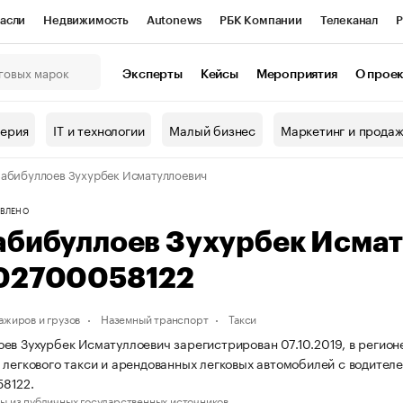
асли
Недвижимость
Autonews
РБК Компании
Телеканал
Р
К Курсы
РБК Life
Тренды
Визионеры
Национальные проекты
Эксперты
Кейсы
Мероприятия
О прое
онный клуб
Исследования
Кредитные рейтинги
Франшизы
Г
терия
IT и технологии
Малый бизнес
Маркетинг и прода
Проверка контрагентов
Политика
Экономика
Бизнес
абибуллоев Зухурбек Исматуллоевич
ы
ВЛЕНО
абибуллоев Зухурбек Исма
02700058122
ажиров и грузов
Наземный транспорт
Такси
ев Зухурбек Исматуллоевич зарегистрирован 07.10.2019, в регион
 легкового такси и арендованных легковых автомобилей с водите
8122.
ы из публичных государственных источников.