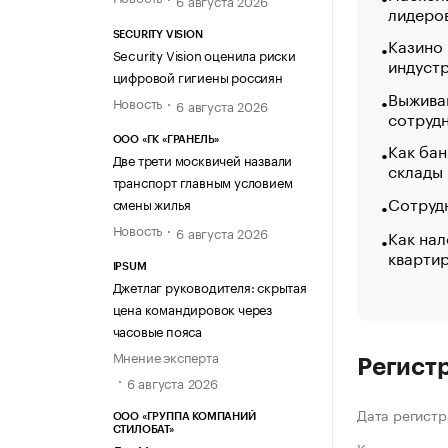
лидеро
SECURITY VISION
Казино
Security Vision оценила риски
индуст
цифровой гигиены россиян
Выжива
Новость
6 августа 2026
сотруд
ООО «ГК «ГРАНЕЛЬ»
Как бан
Две трети москвичей назвали
склады
транспорт главным условием
Сотрудн
смены жилья
Новость
6 августа 2026
Как нал
кварти
IPSUM
Джетлаг руководителя: скрытая
цена командировок через
часовые пояса
Мнение эксперта
Регист
6 августа 2026
Дата регистр
ООО «ГРУППА КОМПАНИЙ
СТИЛОБАТ»