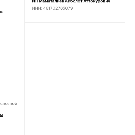
ИП Маматалиев Айболот Аттокурович
ИНН: 461702785079
по
ОСНОВНОЙ
ем