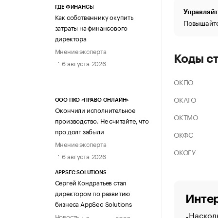
ГДЕ ФИНАНСЫ
Управляйт
Как собственнику окупить
Повышайте
затраты на финансового
директора
Мнение эксперта
Коды с
6 августа 2026
ОКПО
ОКАТО
ООО ПКО «ПРАВО ОНЛАЙН»
Окончили исполнительное
ОКТМО
производство. Не считайте, что
про долг забыли
ОКФС
Мнение эксперта
ОКОГУ
6 августа 2026
APPSEC SOLUTIONS
Сергей Кондратьев стал
директором по развитию
Интер
бизнеса AppSec Solutions
Насколь
Новость
6 августа 2026