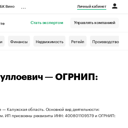
...
БК Вино
Личный кабинет
Стать экспертом
Управлять компанией
кте
азета
жи
Финансы
Недвижимость
Ретейл
Производство
туллоевич — ОГРНИП:
е — Калужская область. Основной вид деятельности:
лем. ИП присвоены реквизиты ИНН: 400801109579 и ОГРНИП: