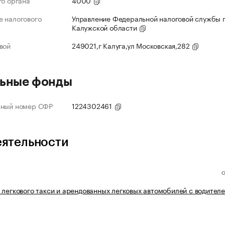
го органа
4000
 налогового
Управление Федеральной налоговой службы 
Калужской области
вой
249021,г Калуга,ул Московская,282
ьные фонды
нный номер СФР
1224302461
еятельности
 легкового такси и арендованных легковых автомобилей с водител