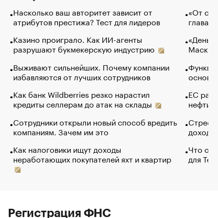
Насколько ваш авторитет зависит от
«От спо
атрибутов престижа? Тест для лидеров
глава к
Казино проиграло. Как ИИ-агенты
«Деньги
разрушают букмекерскую индустрию
Маск в 
Выживают сильнейших. Почему компании
Функции
избавляются от лучших сотрудников
основ э
Как банк Wildberries резко нарастил
ЕС раз
кредиты селлерам до атак на склады
нефти —
Сотрудники открыли новый способ вредить
Стресс 
компаниям. Зачем им это
доходов
Как налоговики ищут доходы
Что обв
неработающих покупателей яхт и квартир
для Tel
Регистрация ФНС