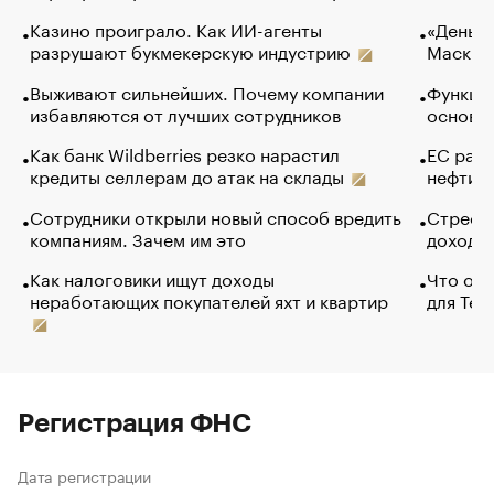
Казино проиграло. Как ИИ-агенты
«Деньги
разрушают букмекерскую индустрию
Маск в 
Выживают сильнейших. Почему компании
Функции
избавляются от лучших сотрудников
основ э
Как банк Wildberries резко нарастил
ЕС раз
кредиты селлерам до атак на склады
нефти —
Сотрудники открыли новый способ вредить
Стресс 
компаниям. Зачем им это
доходов
Как налоговики ищут доходы
Что обв
неработающих покупателей яхт и квартир
для Tel
Регистрация ФНС
Дата регистрации