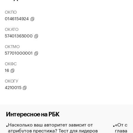
ОКПО
0146154924
ОКАТО
57401365000
ОКТМО
57701000001
ОКФС
16
ОКОГУ
4210015
Интересное на РБК
Насколько ваш авторитет зависит от
«От спо
атрибутов престижа? Тест для лидеров
глава к