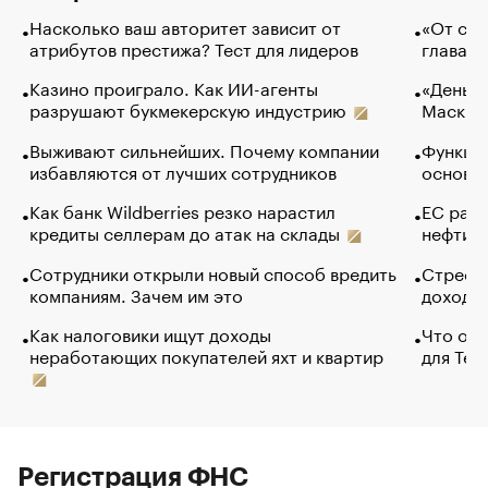
Насколько ваш авторитет зависит от
«От спо
атрибутов престижа? Тест для лидеров
глава к
Казино проиграло. Как ИИ-агенты
«Деньги
разрушают букмекерскую индустрию
Маск в 
Выживают сильнейших. Почему компании
Функции
избавляются от лучших сотрудников
основ э
Как банк Wildberries резко нарастил
ЕС раз
кредиты селлерам до атак на склады
нефти —
Сотрудники открыли новый способ вредить
Стресс 
компаниям. Зачем им это
доходов
Как налоговики ищут доходы
Что обв
неработающих покупателей яхт и квартир
для Tel
Регистрация ФНС