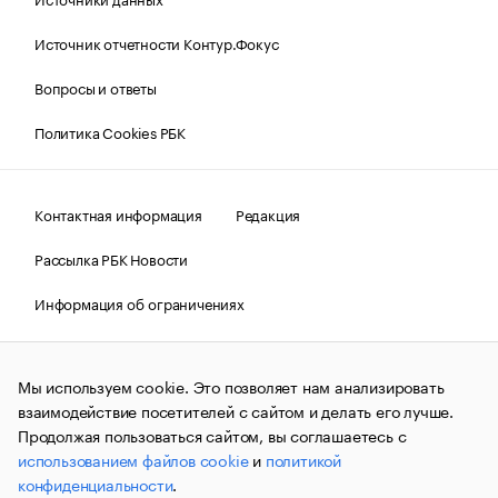
Источник отчетности Контур.Фокус
Вопросы и ответы
Политика Cookies РБК
Контактная информация
Редакция
Рассылка РБК Новости
Информация об ограничениях
Правовая информация
О соблюдении авторских прав
Мы используем cookie. Это позволяет нам анализировать
© АО «РОСБИЗНЕСКОНСАЛТИНГ»,
1995–2026.
Сообщения
и материалы информационного агентства «РБК»
взаимодействие посетителей с сайтом и делать его лучше.
(зарегистрировано Федеральной службой по надзору в сфере
Продолжая пользоваться сайтом, вы соглашаетесь с
связи, информационных технологий и массовых
использованием файлов cookie
и
политикой
коммуникаций (Роскомнадзор) 09.12.2015 за номером ИА
№ФС77-63848) сопровождаются пометкой «РБК». Отдельные
конфиденциальности
.
публикации могут содержать информацию,