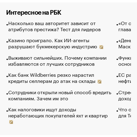
Интересное на РБК
Насколько ваш авторитет зависит от
«От спо
атрибутов престижа? Тест для лидеров
глава к
Казино проиграло. Как ИИ-агенты
«Деньги
разрушают букмекерскую индустрию
Маск в 
Выживают сильнейших. Почему компании
Функции
избавляются от лучших сотрудников
основ э
Как банк Wildberries резко нарастил
ЕС раз
кредиты селлерам до атак на склады
нефти —
Сотрудники открыли новый способ вредить
Стресс 
компаниям. Зачем им это
доходов
Как налоговики ищут доходы
Что обв
неработающих покупателей яхт и квартир
для Tel