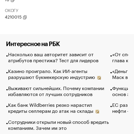
ОКОГУ
4210015
Интересное на РБК
Насколько ваш авторитет зависит от
«От спор
атрибутов престижа? Тест для лидеров
глава ко
Казино проиграло. Как ИИ-агенты
«Деньги б
разрушают букмекерскую индустрию
Маск в и
Выживают сильнейших. Почему компании
Функции 
избавляются от лучших сотрудников
основ эф
Как банк Wildberries резко нарастил
ЕС разре
кредиты селлерам до атак на склады
нефти — 
Сотрудники открыли новый способ вредить
компаниям. Зачем им это