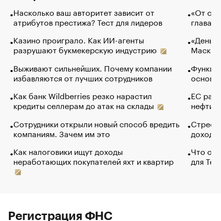
Насколько ваш авторитет зависит от
«От спо
атрибутов престижа? Тест для лидеров
глава к
Казино проиграло. Как ИИ-агенты
«Деньги
разрушают букмекерскую индустрию
Маск в 
Выживают сильнейших. Почему компании
Функции
избавляются от лучших сотрудников
основ э
Как банк Wildberries резко нарастил
ЕС раз
кредиты селлерам до атак на склады
нефти —
Сотрудники открыли новый способ вредить
Стресс 
компаниям. Зачем им это
доходов
Как налоговики ищут доходы
Что обв
неработающих покупателей яхт и квартир
для Tel
Регистрация ФНС