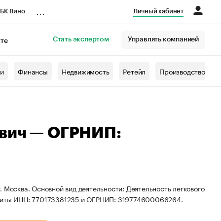
...
БК Вино
Личный кабинет
Стать экспертом
Управлять компанией
кте
азета
жи
Финансы
Недвижимость
Ретейл
Производство
ович — ОГРНИП:
 Москва. Основной вид деятельности: Деятельность легкового
изиты ИНН: 770173381235 и ОГРНИП: 319774600066264.