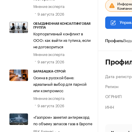
Информац
Мнение эксперта
Компания
9 августа 2026
Управ
ОБЪЕДИНЕННАЯ КОНСАЛТИНГОВАЯ
ГРУППА
Корпоративный конфликт в
ООО: как выйти из тупика, если
Профиль
Виды
не договориться
Мнение эксперта
9 августа 2026
Профи
БАРАБАШКА-СТРОЙ
Дата регистр
Осина в русской бане:
идеальный выбор для парной
Регион
или компромисс
ОГРНИП
Мнение эксперта
9 августа 2026
ИНН
«Газпром» заметил антирекорд
по объему запасов газа в Европе
РБК Бизнес
8 августа