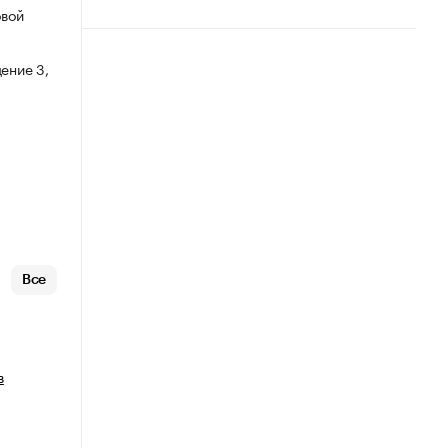
овой
ение 3,
Все
в