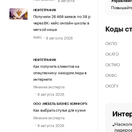
Управляйт
Повышайте
НЕФТЕТРАФИК
Получили 26 468 заявок по 38 р
через ВК: кейс онлайн-школы в
Коды с
мягкой нише
Кейс
8 августа 2026
ОКПО
ОКАТО
НЕФТЕТРАФИК
ОКТМО
Как получить клиентов на
спецтехнику: находим лиды в
ОКФС
интернете
ОКОГУ
Мнение эксперта
8 августа 2026
ООО «МЕБЕЛЬ БИЗНЕС КОМФОРТ»
Как выбрать стулья для кухни
Интер
Мнение эксперта
Насколь
8 августа 2026
лидеро