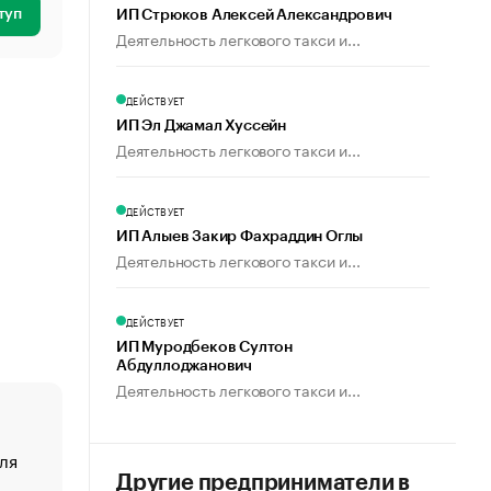
туп
ИП Стрюков Алексей Александрович
Деятельность легкового такси и...
ДЕЙСТВУЕТ
ИП Эл Джамал Хуссейн
Деятельность легкового такси и...
ДЕЙСТВУЕТ
ИП Алыев Закир Фахраддин Оглы
Деятельность легкового такси и...
ДЕЙСТВУЕТ
ИП Муродбеков Султон
Абдуллоджанович
Деятельность легкового такси и...
ля
«От спорта тело стареет иначе». Как живет глава ко
создавшей GTA
Другие предприниматели в