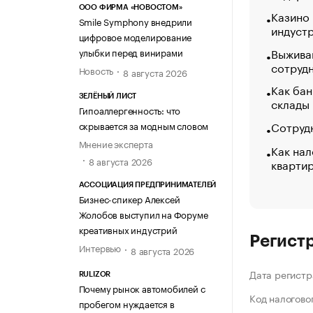
ООО ФИРМА «НОВОСТОМ»
Казино
Smile Symphony внедрили
индуст
цифровое моделирование
Выжива
улыбки перед винирами
сотруд
Новость
8 августа 2026
Как бан
ЗЕЛЁНЫЙ ЛИСТ
склады
Гипоаллергенность: что
Сотрудн
скрывается за модным словом
Мнение эксперта
Как нал
8 августа 2026
кварти
АССОЦИАЦИЯ ПРЕДПРИНИМАТЕЛЕЙ
Бизнес-спикер Алексей
Жолобов выступил на Форуме
креативных индустрий
Регист
Интервью
8 августа 2026
Дата регистр
RULIZOR
Почему рынок автомобилей с
Код налогово
пробегом нуждается в