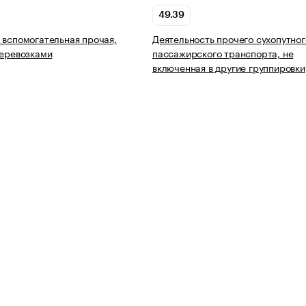
49.39
 вспомогательная прочая,
Деятельность прочего сухопутног
перевозками
пассажирского транспорта, не
включенная в другие группировки