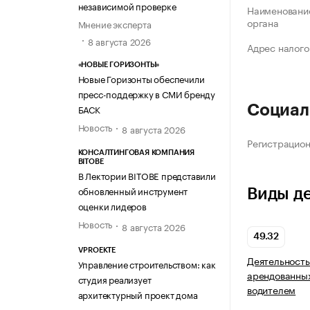
независимой проверке
Наименование
органа
Мнение эксперта
8 августа 2026
Адрес налого
«НОВЫЕ ГОРИЗОНТЫ»
Новые Горизонты обеспечили
пресс-поддержку в СМИ бренду
БАСК
Социал
Новость
8 августа 2026
Регистрацио
КОНСАЛТИНГОВАЯ КОМПАНИЯ
BITOBE
В Лектории BITOBE представили
обновленный инструмент
Виды д
оценки лидеров
Новость
8 августа 2026
49.32
VPROEKTE
Деятельность
Управление строительством: как
арендованных
студия реализует
водителем
архитектурный проект дома