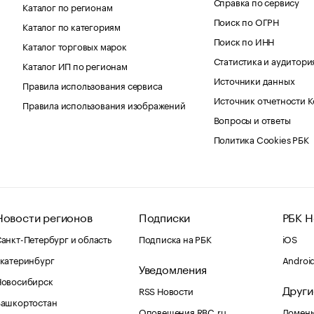
Справка по сервису
Каталог по регионам
Поиск по ОГРН
Каталог по категориям
Поиск по ИНН
Каталог торговых марок
Статистика и аудитори
Каталог ИП по регионам
Источники данных
Правила использования сервиса
Источник отчетности 
Правила использования изображений
Вопросы и ответы
Политика Cookies РБК
Новости регионов
Подписки
РБК Н
анкт-Петербург и область
Подписка на РБК
iOS
катеринбург
Androi
Уведомления
Новосибирск
Други
RSS Новости
Башкортостан
Оповещения RBC.ru
Домены