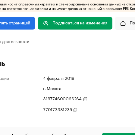
ия носит справочный характер и сгенерирована на основании данных из откр
 не является пользователем и не имеет деловых отношений с сервисом РБК Ко
Подписаться на изменения
По
лять страницей
 деятельности
ль
ации
4 февраля 2019
г. Москва
319774600066264
770173381235