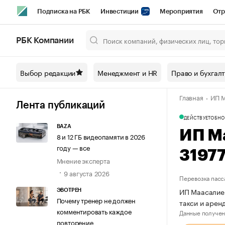
Подписка на РБК
Инвестиции
Мероприятия
Отр
Спорт
Школа управления РБК
РБК Образование
РБ
РБК Компании
Город
Стиль
Крипто
РБК Бизнес-среда
Дискусси
Выбор редакции
Менеджмент и HR
Право и бухгал
Спецпроекты СПб
Конференции СПб
Спецпроекты
Главная
ИП М
Технологии и медиа
Финансы
Рынок наличной валют
Лента публикаций
ДЕЙСТВУЕТ
ОБНО
BAZA
ИП М
8 и 12 ГБ видеопамяти в 2026
году — все
3197
Мнение эксперта
9 августа 2026
Перевозка пасс
ИП Маасалиев
ЭВОТРЕН
Почему тренер не должен
такси и арен
комментировать каждое
Данные получен
повторение