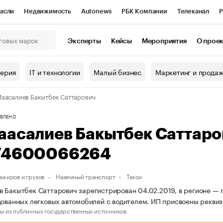
асли
Недвижимость
Autonews
РБК Компании
Телеканал
Р
К Курсы
РБК Life
Тренды
Визионеры
Национальные проекты
Эксперты
Кейсы
Мероприятия
О прое
онный клуб
Исследования
Кредитные рейтинги
Франшизы
Г
терия
IT и технологии
Малый бизнес
Маркетинг и прода
Проверка контрагентов
Политика
Экономика
Бизнес
аасалиев Бакытбек Саттарович
ы
ВЛЕНО
аасалиев Бакытбек Саттар
74600066264
ажиров и грузов
Наземный транспорт
Такси
 Бакытбек Саттарович зарегистрирован 04.02.2019, в регионе — г.
дованных легковых автомобилей с водителем. ИП присвоены рекв
ы из публичных государственных источников.