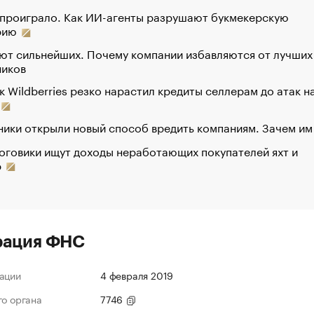
 проиграло. Как ИИ-агенты разрушают букмекерскую
рию
ют сильнейших. Почему компании избавляются от лучших
ников
к Wildberries резко нарастил кредиты селлерам до атак н
ики открыли новый способ вредить компаниям. Зачем им
оговики ищут доходы неработающих покупателей яхт и
р
рация ФНС
ации
4 февраля 2019
го органа
7746