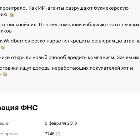
 проиграло. Как ИИ-агенты разрушают букмекерскую
рию
ют сильнейших. Почему компании избавляются от лучших
ников
к Wildberries резко нарастил кредиты селлерам до атак н
ики открыли новый способ вредить компаниям. Зачем им
оговики ищут доходы неработающих покупателей яхт и
р
рация ФНС
ации
6 февраля 2019
го органа
7746