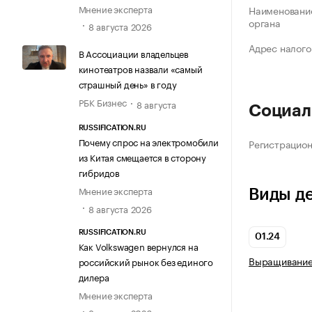
Мнение эксперта
Наименование
органа
8 августа 2026
Адрес налого
В Ассоциации владельцев
кинотеатров назвали «самый
страшный день» в году
РБК Бизнес
8 августа
Социал
RUSSIFICATION.RU
Почему спрос на электромобили
Регистрацио
из Китая смещается в сторону
гибридов
Мнение эксперта
Виды д
8 августа 2026
RUSSIFICATION.RU
01.24
Как Volkswagen вернулся на
Выращивание 
российский рынок без единого
дилера
Мнение эксперта