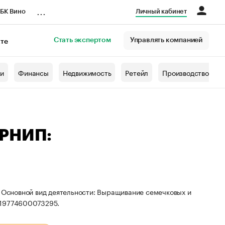
...
БК Вино
Личный кабинет
Стать экспертом
Управлять компанией
кте
азета
жи
Финансы
Недвижимость
Ретейл
Производство
ГРНИП:
. Основной вид деятельности: Выращивание семечковых и
319774600073295.