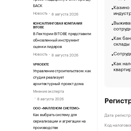
БАСК
Казино
индуст
Новость
8 августа 2026
Выжива
КОНСАЛТИНГОВАЯ КОМПАНИЯ
сотруд
BITOBE
В Лектории BITOBE представили
Как бан
обновленный инструмент
склады
оценки лидеров
Сотрудн
Новость
8 августа 2026
Как нал
VPROEKTE
кварти
Управление строительством: как
студия реализует
архитектурный проект дома
Мнение эксперта
8 августа 2026
Регист
ООО «МАЛЛЕНОМ СИСТЕМС»
Как выбрать систему для
Дата регистр
сериализации и агрегации на
Код налогово
производстве