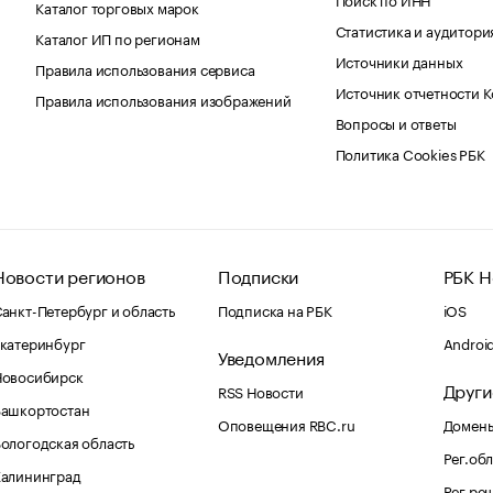
Каталог торговых марок
Статистика и аудитори
Каталог ИП по регионам
Источники данных
Правила использования сервиса
Источник отчетности 
Правила использования изображений
Вопросы и ответы
Политика Cookies РБК
Новости регионов
Подписки
РБК Н
анкт-Петербург и область
Подписка на РБК
iOS
катеринбург
Androi
Уведомления
Новосибирск
Други
RSS Новости
Башкортостан
Оповещения RBC.ru
Домены
ологодская область
Рег.об
Калининград
Рег.ре