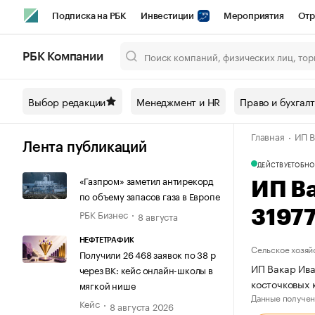
Подписка на РБК
Инвестиции
Мероприятия
Отр
Спорт
Школа управления РБК
РБК Образование
РБ
РБК Компании
Город
Стиль
Крипто
РБК Бизнес-среда
Дискусси
Выбор редакции
Менеджмент и HR
Право и бухгал
Спецпроекты СПб
Конференции СПб
Спецпроекты
Главная
ИП В
Технологии и медиа
Финансы
Рынок наличной валют
Лента публикаций
ДЕЙСТВУЕТ
ОБНО
«Газпром» заметил антирекорд
ИП В
по объему запасов газа в Европе
РБК Бизнес
3197
8 августа
НЕФТЕТРАФИК
Сельское хозяй
Получили 26 468 заявок по 38 р
ИП Вакар Ива
через ВК: кейс онлайн-школы в
косточковых 
мягкой нише
Данные получен
Кейс
8 августа 2026