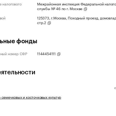
 налогового
Межрайонная инспекция Федеральной налог
службы № 46 по г. Москве
вой
125373, г.Москва, Походный проезд, домовлад
стр.2
ьные фонды
нный номер СФР
1144454111
еятельности
семечковых и косточковых культур