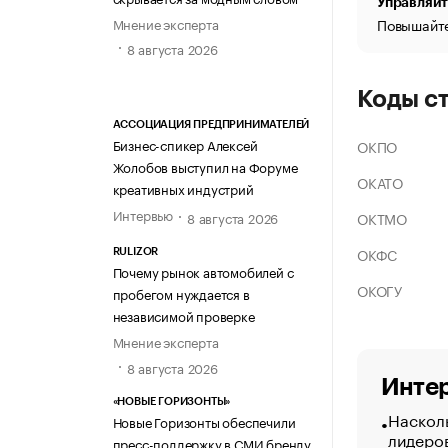
Управляйт
Мнение эксперта
Повышайте
8 августа 2026
Коды с
АССОЦИАЦИЯ ПРЕДПРИНИМАТЕЛЕЙ
Бизнес-спикер Алексей
ОКПО
Жолобов выступил на Форуме
ОКАТО
креативных индустрий
Интервью
ОКТМО
8 августа 2026
ОКФС
RULIZOR
Почему рынок автомобилей с
ОКОГУ
пробегом нуждается в
независимой проверке
Мнение эксперта
8 августа 2026
Интер
«НОВЫЕ ГОРИЗОНТЫ»
Насколь
Новые Горизонты обеспечили
лидеро
пресс-поддержку в СМИ бренду