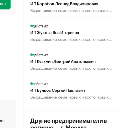
туп
ИП Коробов Леонид Владимирович
Выращивание семечковых и косточковых...
ДЕЙСТВУЕТ
ИП Жукова Яна Игоревна
Выращивание семечковых и косточковых...
ДЕЙСТВУЕТ
ИП Кузьмин Дмитрий Анатольевич
Выращивание семечковых и косточковых...
ДЕЙСТВУЕТ
ИП Булков Сергей Павлович
Выращивание семечковых и косточковых...
ля
«От спорта тело стареет иначе». Как живет глава ко
Другие предприниматели в
создавшей GTA