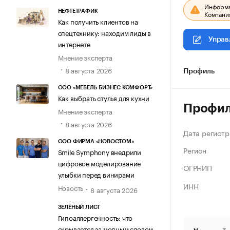
Информац
НЕФТЕТРАФИК
Компания
Как получить клиентов на
спецтехнику: находим лиды в
Управ
интернете
Мнение эксперта
8 августа 2026
Профиль
ООО «МЕБЕЛЬ БИЗНЕС КОМФОРТ»
Как выбрать стулья для кухни
Профи
Мнение эксперта
8 августа 2026
Дата регистр
ООО ФИРМА «НОВОСТОМ»
Регион
Smile Symphony внедрили
цифровое моделирование
ОГРНИП
улыбки перед винирами
ИНН
Новость
8 августа 2026
ЗЕЛЁНЫЙ ЛИСТ
Гипоаллергенность: что
скрывается за модным словом