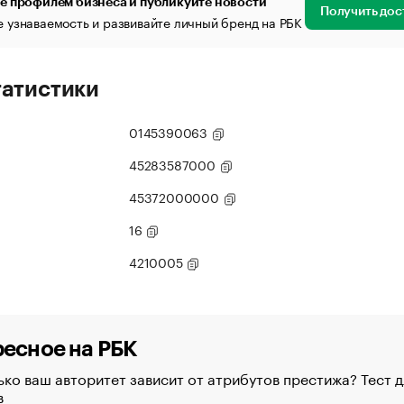
е профилем бизнеса и публикуйте новости
Получить дос
 узнаваемость и развивайте личный бренд на РБК
татистики
0145390063
45283587000
45372000000
16
4210005
есное на РБК
ко ваш авторитет зависит от атрибутов престижа? Тест д
в