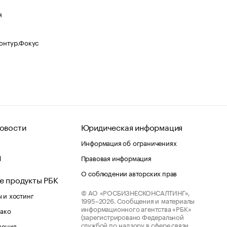
я
Контур.Фокус
овости
Юридическая информация
Информация об ограничениях
d
Правовая информация
О соблюдении авторских прав
е продукты РБК
© АО «РОСБИЗНЕСКОНСАЛТИНГ»,
 и хостинг
1995–2026.
Сообщения и материалы
информационного агентства «РБК»
лако
(зарегистрировано Федеральной
службой по надзору в сфере связи,
шения