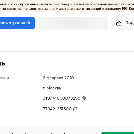
ия носит справочный характер и сгенерирована на основании данных из откр
 не является пользователем и не имеет деловых отношений с сервисом РБК Ко
Под
лять страницей
ль
ации
6 февраля 2019
г. Москва
319774600073295
773421351500