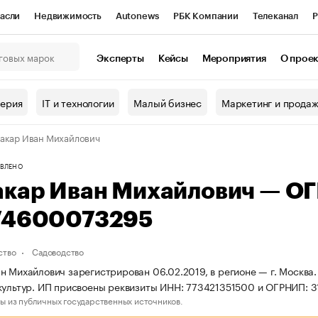
асли
Недвижимость
Autonews
РБК Компании
Телеканал
Р
К Курсы
РБК Life
Тренды
Визионеры
Национальные проекты
Эксперты
Кейсы
Мероприятия
О прое
онный клуб
Исследования
Кредитные рейтинги
Франшизы
Г
терия
IT и технологии
Малый бизнес
Маркетинг и прода
Проверка контрагентов
Политика
Экономика
Бизнес
акар Иван Михайлович
ы
ВЛЕНО
акар Иван Михайлович — О
74600073295
ство
Садоводство
н Михайлович зарегистрирован 06.02.2019, в регионе — г. Москва
культур. ИП присвоены реквизиты ИНН: 773421351500 и ОГРНИП: 
ы из публичных государственных источников.