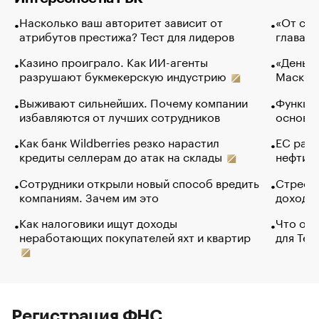
Насколько ваш авторитет зависит от
«От спо
атрибутов престижа? Тест для лидеров
глава к
Казино проиграло. Как ИИ-агенты
«Деньги
разрушают букмекерскую индустрию
Маск в 
Выживают сильнейших. Почему компании
Функции
избавляются от лучших сотрудников
основ э
Как банк Wildberries резко нарастил
ЕС раз
кредиты селлерам до атак на склады
нефти —
Сотрудники открыли новый способ вредить
Стресс 
компаниям. Зачем им это
доходов
Как налоговики ищут доходы
Что обв
неработающих покупателей яхт и квартир
для Tel
Регистрация ФНС