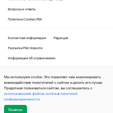
Вопросы и ответы
Политика Cookies РБК
Контактная информация
Редакция
Рассылка РБК Новости
Информация об ограничениях
Правовая информация
О соблюдении авторских прав
Мы используем cookie. Это позволяет нам анализировать
© АО «РОСБИЗНЕСКОНСАЛТИНГ»,
1995–2026.
Сообщения
и материалы информационного агентства «РБК»
взаимодействие посетителей с сайтом и делать его лучше.
(зарегистрировано Федеральной службой по надзору в сфере
Продолжая пользоваться сайтом, вы соглашаетесь с
связи, информационных технологий и массовых
использованием файлов cookie
и
политикой
коммуникаций (Роскомнадзор) 09.12.2015 за номером ИА
№ФС77-63848) сопровождаются пометкой «РБК». Отдельные
конфиденциальности
.
публикации могут содержать информацию,
не предназначенную для пользователей
до 18 лет.
companycardsfeedback@rbc.ru
Понятно