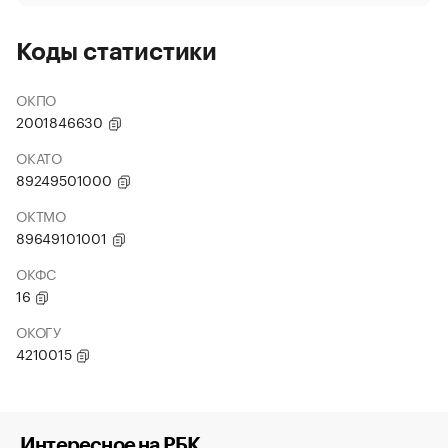
Коды статистики
ОКПО
2001846630
ОКАТО
89249501000
ОКТМО
89649101001
ОКФС
16
ОКОГУ
4210015
Интересное на РБК