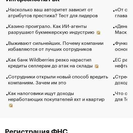
Насколько ваш авторитет зависит от
«От спо
атрибутов престижа? Тест для лидеров
глава к
Казино проиграло. Как ИИ-агенты
«Деньги
разрушают букмекерскую индустрию
Маск в 
Выживают сильнейших. Почему компании
Функции
избавляются от лучших сотрудников
основ э
Как банк Wildberries резко нарастил
ЕС раз
кредиты селлерам до атак на склады
нефти —
Сотрудники открыли новый способ вредить
Стресс 
компаниям. Зачем им это
доходов
Как налоговики ищут доходы
Что обв
неработающих покупателей яхт и квартир
для Tel
Регистрация ФНС