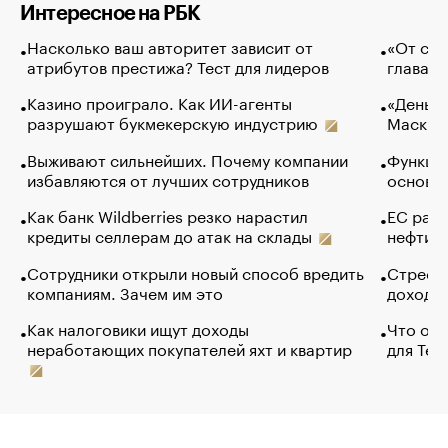
Интересное на РБК
Насколько ваш авторитет зависит от
«От спо
атрибутов престижа? Тест для лидеров
глава к
Казино проиграло. Как ИИ-агенты
«Деньги
разрушают букмекерскую индустрию
Маск в 
Выживают сильнейших. Почему компании
Функции
избавляются от лучших сотрудников
основ э
Как банк Wildberries резко нарастил
ЕС раз
кредиты селлерам до атак на склады
нефти —
Сотрудники открыли новый способ вредить
Стресс 
компаниям. Зачем им это
доходов
Как налоговики ищут доходы
Что обв
неработающих покупателей яхт и квартир
для Tel