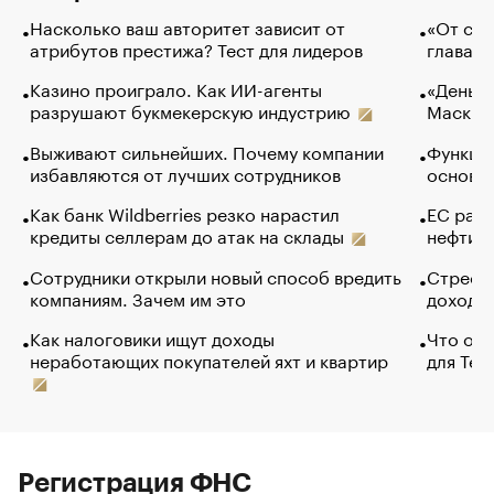
Насколько ваш авторитет зависит от
«От спо
атрибутов престижа? Тест для лидеров
глава к
Казино проиграло. Как ИИ-агенты
«Деньги
разрушают букмекерскую индустрию
Маск в 
Выживают сильнейших. Почему компании
Функции
избавляются от лучших сотрудников
основ э
Как банк Wildberries резко нарастил
ЕС раз
кредиты селлерам до атак на склады
нефти —
Сотрудники открыли новый способ вредить
Стресс 
компаниям. Зачем им это
доходов
Как налоговики ищут доходы
Что обв
неработающих покупателей яхт и квартир
для Tel
Регистрация ФНС