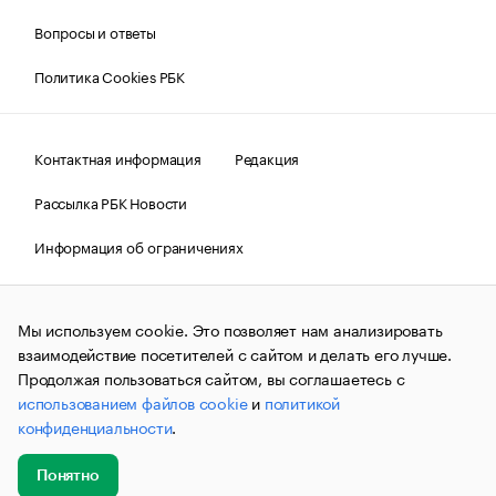
Вопросы и ответы
Политика Cookies РБК
Контактная информация
Редакция
Рассылка РБК Новости
Информация об ограничениях
Правовая информация
О соблюдении авторских прав
Мы используем cookie. Это позволяет нам анализировать
© АО «РОСБИЗНЕСКОНСАЛТИНГ»,
1995–2026.
Сообщения
и материалы информационного агентства «РБК»
взаимодействие посетителей с сайтом и делать его лучше.
(зарегистрировано Федеральной службой по надзору в сфере
Продолжая пользоваться сайтом, вы соглашаетесь с
связи, информационных технологий и массовых
использованием файлов cookie
и
политикой
коммуникаций (Роскомнадзор) 09.12.2015 за номером ИА
№ФС77-63848) сопровождаются пометкой «РБК». Отдельные
конфиденциальности
.
публикации могут содержать информацию,
не предназначенную для пользователей
до 18 лет.
companycardsfeedback@rbc.ru
Понятно