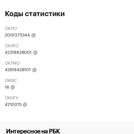
Коды статистики
ОКПО
2001375344
ОКАТО
42218828001
ОКТМО
42618428101
ОКФС
16
ОКОГУ
4210015
Интересное на РБК