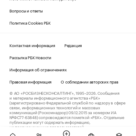
Вопросы и ответы
Политика Cookies РБК
Контактная информация
Редакция
Рассылка РБК Новости
Информация об ограничениях
Правовая информация
О соблюдении авторских прав
© АО «РОСБИЗНЕСКОНСАЛТИНГ»,
1995–2026.
Сообщения
и материалы информационного агентства «РБК»
(зарегистрировано Федеральной службой по надзору в сфере
связи, информационных технологий и массовых
коммуникаций (Роскомнадзор) 09.12.2015 за номером ИА
№ФС77-63848) сопровождаются пометкой «РБК». Отдельные
публикации могут содержать информацию,
не предназначенную для пользователей
до 18 лет.
companycardsfeedback@rbc.ru