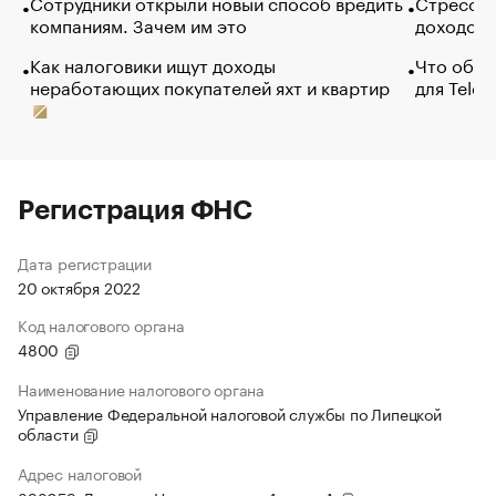
Сотрудники открыли новый способ вредить
Стресс о
компаниям. Зачем им это
доходов 
Как налоговики ищут доходы
Что обви
неработающих покупателей яхт и квартир
для Tele
Регистрация ФНС
Дата регистрации
20 октября 2022
Код налогового органа
4800
Наименование налогового органа
Управление Федеральной налоговой службы по Липецкой
области
Адрес налоговой