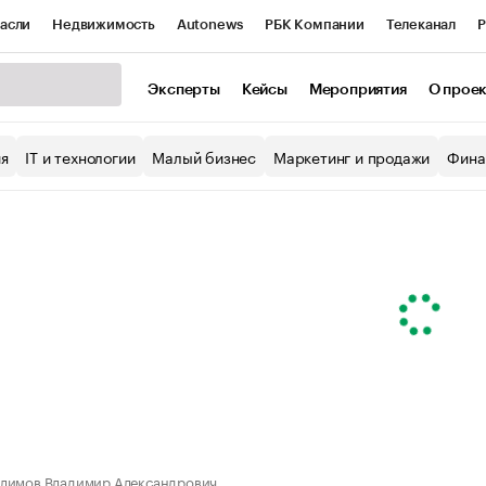
асли
Недвижимость
Autonews
РБК Компании
Телеканал
Р
К Курсы
РБК Life
Тренды
Визионеры
Национальные проекты
Эксперты
Кейсы
Мероприятия
О прое
уб
Исследования
Кредитные рейтинги
Франшизы
Газета
ия
IT и технологии
Малый бизнес
Маркетинг и продажи
Фина
Проверка контрагентов
Политика
Экономика
Бизнес
ы
лимов Владимир Александрович