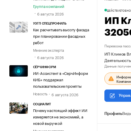
Группа компаний
ДЕЙСТВУЕТ
ОБНО
6 августа 2026
ИП К
УЗГП СПЕЦПРОФИЛЬ
Как расчитывать высоту фасада
3205
при планировании фасадных
работ
Перевозка пасс
Мнение эксперта
ИП Климов Вл
6 августа 2026
Деятельность
Данные получен
СЁРЧИНФОРМ
ИИ-Ассистент в «СерчИнформ
Информац
КИБ» поддержал
Компания
пользовательские промпты
Новость
6 августа 2026
Управ
СОЦИАЛИТ
Почему настоящий эффект ИИ
Профиль
Виды
измеряется не экономией, а
новой выручкой
Мнение эксперта