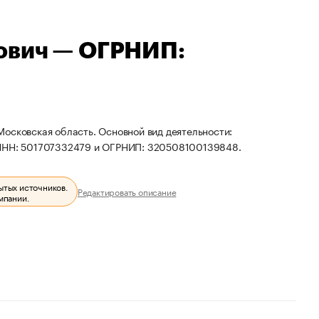
ович — ОГРНИП:
осковская область. Основной вид деятельности:
ы ИНН: 501707332479 и ОГРНИП: 320508100139848.
ытых источников.
Редактировать описание
мпании.