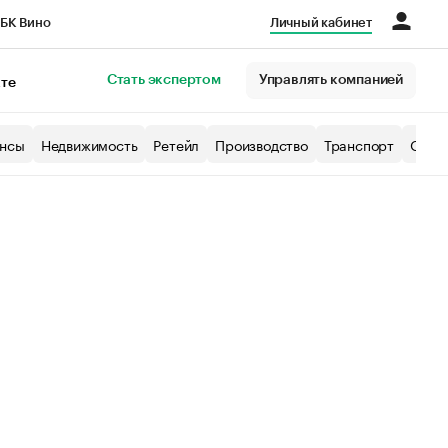
БК Вино
Личный кабинет
Город
Стать экспертом
Управлять компанией
кте
нсы
Недвижимость
Ретейл
Производство
Транспорт
Образ