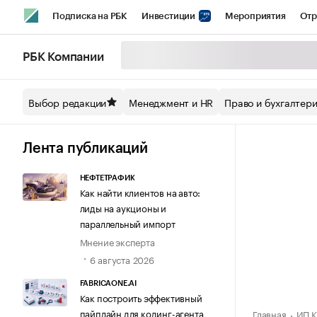
Подписка на РБК
Инвестиции
Мероприятия
Отр
Спорт
Школа управления РБК
РБК Образование
РБ
РБК Компании
Стиль
Крипто
РБК Бизнес-среда
Дискуссионный кл
Выбор редакции
Менеджмент и HR
Право и бухгалтер
Спецпроекты СПб
Конференции СПб
Спецпроекты
Технологии и медиа
Финансы
Рынок наличной валют
Лента публикаций
НЕФТЕТРАФИК
Как найти клиентов на авто:
лиды на аукционы и
параллельный импорт
Мнение эксперта
6 августа 2026
FABRICAONE.AI
Как построить эффективный
пайплайн для кодинг-агента
Главная
ИП К