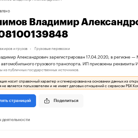
ВЛЕНО
лимов Владимир Александр
08100139848
ажиров и грузов
Грузовые перевозки
адимир Александрович зарегистрирован 17.04.2020, в регионе — М
 автомобильного грузового транспорта. ИП присвоены реквизит
ы из публичных государственных источников.
ия носит справочный характер и сгенерирована на основании данных из откр
 не является пользователем и не имеет деловых отношений с сервисом РБК Ко
Поделиться
лять страницей
 деятельности