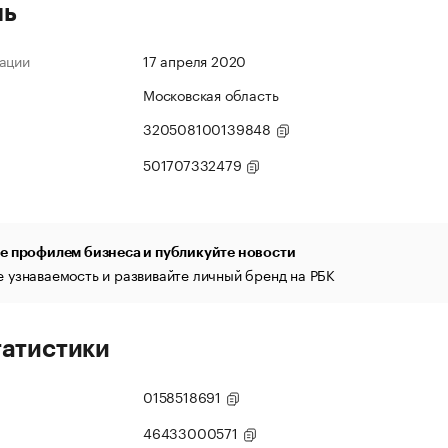
ль
ации
17 апреля 2020
Московская область
320508100139848
501707332479
е профилем бизнеса и публикуйте новости
 узнаваемость и развивайте личный бренд на РБК
татистики
0158518691
46433000571