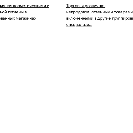
ничная косметическими и
Торговля розничная
ной гигиены в
непродовольственными товарами,
ованных магазинах
включенными в другие группировк
специализи…