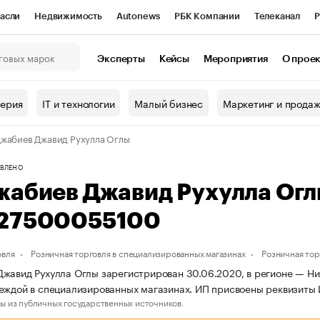
асли
Недвижимость
Autonews
РБК Компании
Телеканал
Р
К Курсы
РБК Life
Тренды
Визионеры
Национальные проекты
Эксперты
Кейсы
Мероприятия
О прое
онный клуб
Исследования
Кредитные рейтинги
Франшизы
Г
терия
IT и технологии
Малый бизнес
Маркетинг и прода
Проверка контрагентов
Политика
Экономика
Бизнес
жабиев Джавид Рухулла Оглы
ы
ВЛЕНО
жабиев Джавид Рухулла Ог
27500055100
овля
Розничная торговля в специализированных магазинах
Розничная то
жавид Рухулла Оглы зарегистрирован 30.06.2020, в регионе — Ниж
еждой в специализированных магазинах. ИП присвоены реквизиты
ы из публичных государственных источников.