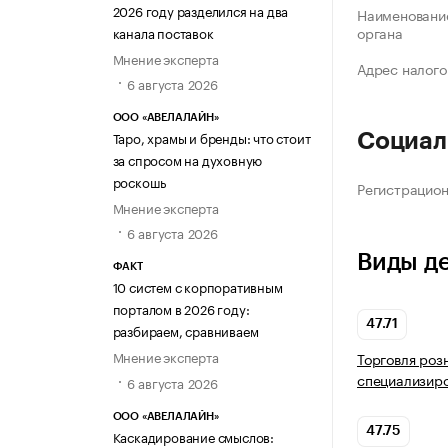
2026 году разделился на два
Наименование
органа
канала поставок
Мнение эксперта
Адрес налого
6 августа 2026
ООО «АВЕЛАЛАЙН»
Таро, храмы и бренды: что стоит
Социал
за спросом на духовную
роскошь
Регистрацио
Мнение эксперта
6 августа 2026
Виды д
ФАКТ
10 систем с корпоративным
порталом в 2026 году:
47.71
разбираем, сравниваем
Мнение эксперта
Торговля роз
специализир
6 августа 2026
ООО «АВЕЛАЛАЙН»
47.75
Каскадирование смыслов: