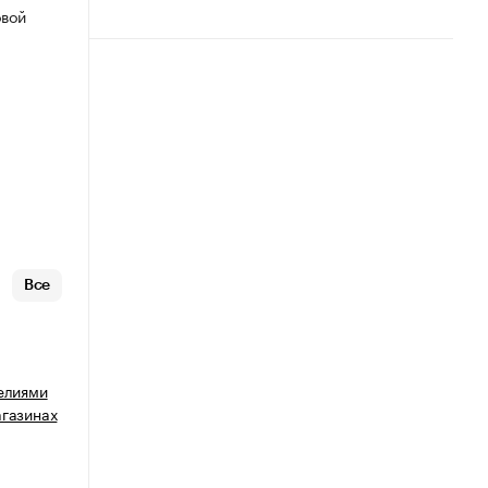
овой
Все
делиями
агазинах