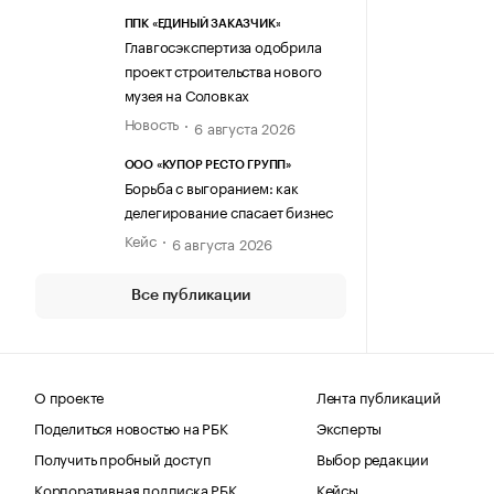
ППК «ЕДИНЫЙ ЗАКАЗЧИК»
Главгосэкспертиза одобрила
проект строительства нового
музея на Соловках
Новость
6 августа 2026
ООО «КУПОР РЕСТО ГРУПП»
Борьба с выгоранием: как
делегирование спасает бизнес
Кейс
6 августа 2026
Все публикации
О проекте
Лента публикаций
Поделиться новостью на РБК
Эксперты
Получить пробный доступ
Выбор редакции
Корпоративная подписка РБК
Кейсы