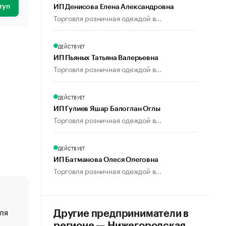
туп
ИП Денисова Елена Александровна
Торговля розничная одеждой в...
ДЕЙСТВУЕТ
ИП Пьяных Татьяна Валерьевна
Торговля розничная одеждой в...
ДЕЙСТВУЕТ
ИП Гулиев Яшар Балоглан Оглы
Торговля розничная одеждой в...
ДЕЙСТВУЕТ
ИП Батманова Олеся Олеговна
Торговля розничная одеждой в...
ля
«От спорта тело стареет иначе». Как живет глава ко
Другие предприниматели в
создавшей GTA