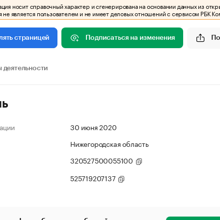
ия носит справочный характер и сгенерирована на основании данных из откр
 не является пользователем и не имеет деловых отношений с сервисом РБК Ко
Подписаться на изменения
По
лять страницей
 деятельности
ль
ации
30 июня 2020
Нижегородская область
320527500055100
525719207137