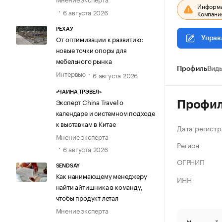
Информац
6 августа 2026
Компания
РЕХАУ
От оптимизации к развитию:
Управ
новые точки опоры для
мебельного рынка
Профиль
Виды
Интервью
6 августа 2026
«ЧАЙНА ТРЭВЕЛ»
Эксперт China Travel о
Профи
календаре и системном подходе
к выставкам в Китае
Дата регистр
Мнение эксперта
Регион
6 августа 2026
ОГРНИП
SENDSAY
Как нанимающему менеджеру
ИНН
найти айтишника в команду,
чтобы продукт летал
Мнение эксперта