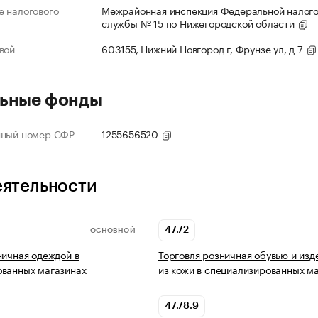
 налогового
Межрайонная инспекция Федеральной налог
службы № 15 по Нижегородской области
вой
603155, Нижний Новгород г, Фрунзе ул, д 7
ьные фонды
нный номер СФР
1255656520
еятельности
47.72
ОСНОВНОЙ
ничная одеждой в
Торговля розничная обувью и из
ованных магазинах
из кожи в специализированных м
47.78.9