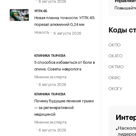
6 августа 2026
Управляйт
Повышайте
УПТК-65
Новая планка точности: УПТК-65
порезал алюминий 0,24 мм
Коды с
Новость
6 августа 2026
ОКПО
ОКАТО
КЛИНИКА ТКАЧЕВА
5 способов избавиться от боли в
ОКТМО
спине. Советы невролога
Мнение эксперта
ОКФС
6 августа 2026
ОКОГУ
КЛИНИКА ТКАЧЕВА
Почему будущее лечения грыжи
— за регенеративной
медициной
Интер
Мнение эксперта
Насколь
6 августа 2026
лидеро