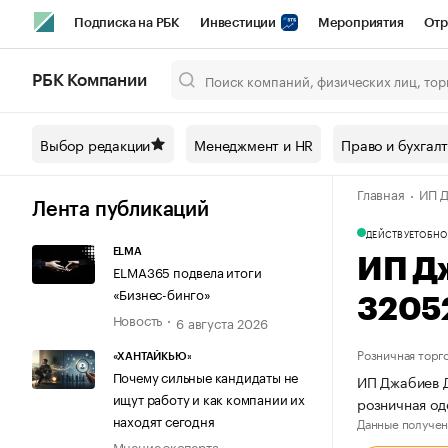
Подписка на РБК
Инвестиции
Мероприятия
Отр
Спорт
Школа управления РБК
РБК Образование
РБ
РБК Компании
Город
Стиль
Крипто
РБК Бизнес-среда
Дискусси
Выбор редакции
Менеджмент и HR
Право и бухгал
Спецпроекты СПб
Конференции СПб
Спецпроекты
Главная
ИП Д
Технологии и медиа
Финансы
Рынок наличной валют
Лента публикаций
ДЕЙСТВУЕТ
ОБНО
ELMA
ИП Д
ELMA365 подвела итоги
«Бизнес-бинго»
3205
Новость
6 августа 2026
Розничная торг
«ХАНТАЙКЬЮ»
Почему сильные кандидаты не
ИП Джабиев Д
ищут работу и как компании их
розничная од
находят сегодня
Данные получен
Мнение эксперта