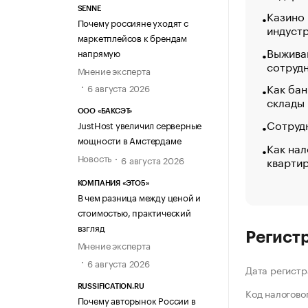
SENNE
Казино
Почему россияне уходят с
индуст
маркетплейсов к брендам
Выжива
напрямую
сотруд
Мнение эксперта
Как бан
6 августа 2026
склады
ООО «БАКСЭТ»
Сотрудн
JustHost увеличил серверные
мощности в Амстердаме
Как нал
Новость
кварти
6 августа 2026
КОМПАНИЯ «ЭТО5»
В чем разница между ценой и
стоимостью, практический
взгляд
Регист
Мнение эксперта
6 августа 2026
Дата регистр
RUSSIFICATION.RU
Код налогово
Почему авторынок России в