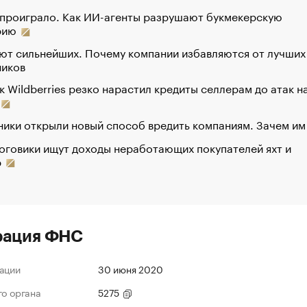
 проиграло. Как ИИ-агенты разрушают букмекерскую
рию
ют сильнейших. Почему компании избавляются от лучших
ников
к Wildberries резко нарастил кредиты селлерам до атак н
ики открыли новый способ вредить компаниям. Зачем им
оговики ищут доходы неработающих покупателей яхт и
р
рация ФНС
ации
30 июня 2020
го органа
5275