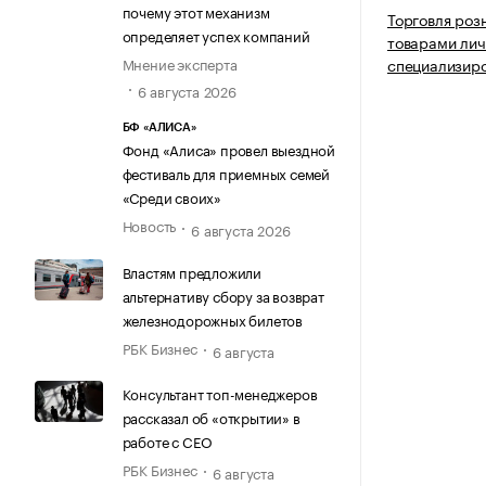
почему этот механизм
Торговля роз
определяет успех компаний
товарами лич
Мнение эксперта
специализир
6 августа 2026
БФ «АЛИСА»
Фонд «Алиса» провел выездной
фестиваль для приемных семей
«Среди своих»
Новость
6 августа 2026
Властям предложили
альтернативу сбору за возврат
железнодорожных билетов
РБК Бизнес
6 августа
Консультант топ-менеджеров
рассказал об «открытии» в
работе с CEO
РБК Бизнес
6 августа