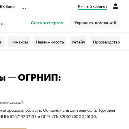
...
БК Вино
Личный кабинет
Стать экспертом
Управлять компанией
кте
азета
жи
Финансы
Недвижимость
Ретейл
Производство
лы — ОГРНИП:
рговля одеждой
егородская область. Основной вид деятельности: Торговля
 ИНН: 525719207137 и ОГРНИП: 320527500055100.