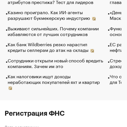
атрибутов престижа? Тест для лидеров
глава к
Казино проиграло. Как ИИ-агенты
«Деньги
разрушают букмекерскую индустрию
Маск в 
Выживают сильнейших. Почему компании
Функции
избавляются от лучших сотрудников
основ э
Как банк Wildberries резко нарастил
ЕС раз
кредиты селлерам до атак на склады
нефти —
Сотрудники открыли новый способ вредить
Стресс 
компаниям. Зачем им это
доходов
Как налоговики ищут доходы
Что обв
неработающих покупателей яхт и квартир
для Tel
Регистрация ФНС
Дата регистрации