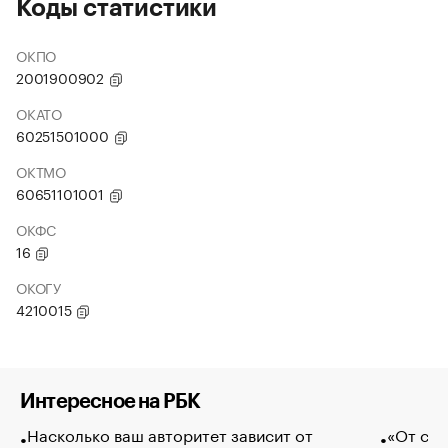
Коды статистики
ОКПО
2001900902
ОКАТО
60251501000
ОКТМО
60651101001
ОКФС
16
ОКОГУ
4210015
Интересное на РБК
Насколько ваш авторитет зависит от
«От спо