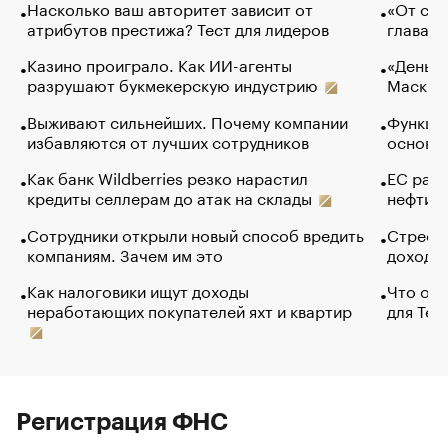
Насколько ваш авторитет зависит от
«От спо
атрибутов престижа? Тест для лидеров
глава к
Казино проиграло. Как ИИ-агенты
«Деньги
разрушают букмекерскую индустрию
Маск в 
Выживают сильнейших. Почему компании
Функции
избавляются от лучших сотрудников
основ э
Как банк Wildberries резко нарастил
ЕС раз
кредиты селлерам до атак на склады
нефти —
Сотрудники открыли новый способ вредить
Стресс 
компаниям. Зачем им это
доходов
Как налоговики ищут доходы
Что обв
неработающих покупателей яхт и квартир
для Tel
Регистрация ФНС