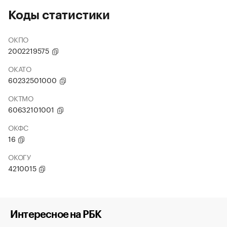
Коды статистики
ОКПО
2002219575
ОКАТО
60232501000
ОКТМО
60632101001
ОКФС
16
ОКОГУ
4210015
Интересное на РБК