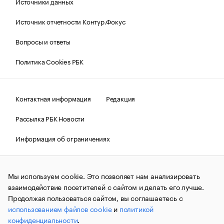
Источники данных
Источник отчетности Контур.Фокус
Вопросы и ответы
Политика Cookies РБК
Контактная информация
Редакция
Рассылка РБК Новости
Информация об ограничениях
Правовая информация
О соблюдении авторских прав
Мы используем cookie. Это позволяет нам анализировать
© АО «РОСБИЗНЕСКОНСАЛТИНГ»,
1995–2026.
Сообщения
и материалы информационного агентства «РБК»
взаимодействие посетителей с сайтом и делать его лучше.
(зарегистрировано Федеральной службой по надзору в сфере
Продолжая пользоваться сайтом, вы соглашаетесь с
связи, информационных технологий и массовых
использованием файлов cookie
и
политикой
коммуникаций (Роскомнадзор) 09.12.2015 за номером ИА
№ФС77-63848) сопровождаются пометкой «РБК». Отдельные
конфиденциальности
.