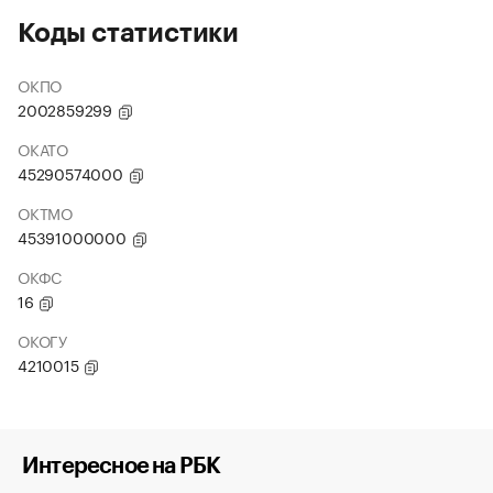
Коды статистики
ОКПО
2002859299
ОКАТО
45290574000
ОКТМО
45391000000
ОКФС
16
ОКОГУ
4210015
Интересное на РБК