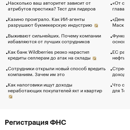
Насколько ваш авторитет зависит от
«От спо
атрибутов престижа? Тест для лидеров
глава к
Казино проиграло. Как ИИ-агенты
«Деньги
разрушают букмекерскую индустрию
Маск в 
Выживают сильнейших. Почему компании
Функции
избавляются от лучших сотрудников
основ э
Как банк Wildberries резко нарастил
ЕС раз
кредиты селлерам до атак на склады
нефти —
Сотрудники открыли новый способ вредить
Стресс 
компаниям. Зачем им это
доходов
Как налоговики ищут доходы
Что обв
неработающих покупателей яхт и квартир
для Tel
Регистрация ФНС