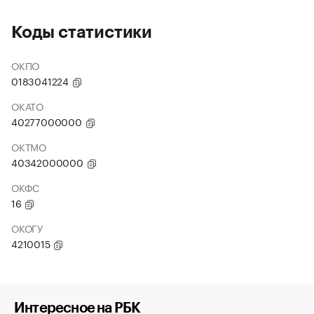
Коды статистики
ОКПО
0183041224
ОКАТО
40277000000
ОКТМО
40342000000
ОКФС
16
ОКОГУ
4210015
Интересное на РБК