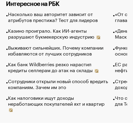
Интересное на РБК
Насколько ваш авторитет зависит от
«От спо
атрибутов престижа? Тест для лидеров
глава к
Казино проиграло. Как ИИ-агенты
«Деньги
разрушают букмекерскую индустрию
Маск в 
Выживают сильнейших. Почему компании
Функции
избавляются от лучших сотрудников
основ э
Как банк Wildberries резко нарастил
ЕС раз
кредиты селлерам до атак на склады
нефти —
Сотрудники открыли новый способ вредить
Стресс 
компаниям. Зачем им это
доходов
Как налоговики ищут доходы
Что обв
неработающих покупателей яхт и квартир
для Tel