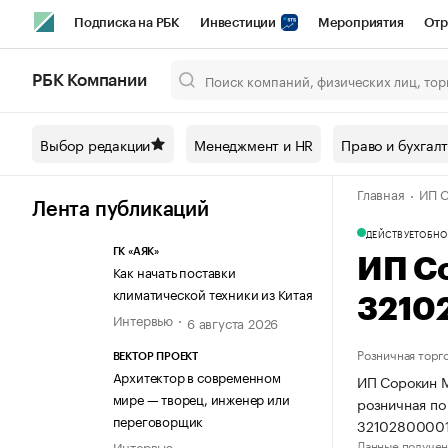
Подписка на РБК
Инвестиции
Мероприятия
Отр
Спорт
Школа управления РБК
РБК Образование
РБ
РБК Компании
Город
Стиль
Крипто
РБК Бизнес-среда
Дискусси
Выбор редакции
Менеджмент и HR
Право и бухгал
Спецпроекты СПб
Конференции СПб
Спецпроекты
Главная
ИП С
Технологии и медиа
Финансы
Рынок наличной валют
Лента публикаций
ДЕЙСТВУЕТ
ОБНО
ГК «АЯК»
ИП С
Как начать поставки
климатической техники из Китая
3210
Интервью
6 августа 2026
Розничная торг
ВЕКТОР ПРОЕКТ
Архитектор в современном
ИП Сорокин М
мире — творец, инженер или
розничная по
переговорщик
3210280000
Данные получен
Интервью