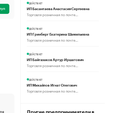
ДЕЙСТВУЕТ
туп
ИП Басантаева Анастасия Сергеевна
Торговля розничная по почте...
ДЕЙСТВУЕТ
ИП Гринберг Екатерина Шамильевна
Торговля розничная по почте...
ДЕЙСТВУЕТ
ИП Байгазаков Артур Иршатович
Торговля розничная по почте...
ДЕЙСТВУЕТ
ИП Михайлов Игнат Олегович
Торговля розничная по почте...
ля
«От спорта тело стареет иначе». Как живет глава ко
Другие предприниматели в