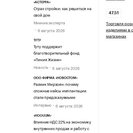
«АСТЕРРА»
Страх стройки: как решиться на
47.51
свой дом
Мнение эксперта
Торговля роз
изделиями в 
6 августа 2026
магазинах
ТУТУ
Туту поддержит
благотворительный фонд
«Линия Жизни»
Новость
6 августа 2026
ООО ФИРМА «НОВОСТОМ»
Размик Мирзоян: почему
сложные кейсы имплантации
стали предсказуемыми
Интервью
6 августа 2026
«HOOUUM»
Влияние НДС 22% на экономику
внутренних продаж и работу с