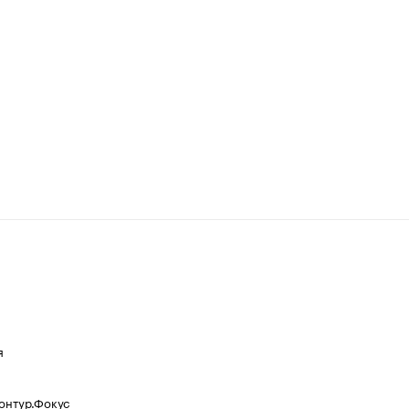
я
Контур.Фокус