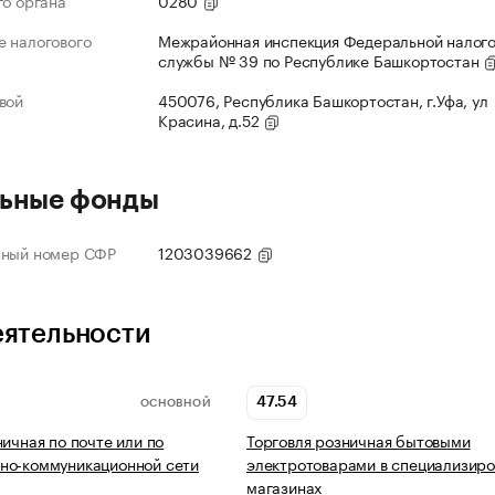
го органа
0280
 налогового
Межрайонная инспекция Федеральной налог
службы № 39 по Республике Башкортостан
вой
450076, Республика Башкортостан, г.Уфа, ул
Красина, д.52
ьные фонды
нный номер СФР
1203039662
еятельности
47.54
ОСНОВНОЙ
ничная по почте или по
Торговля розничная бытовыми
но-коммуникационной сети
электротоварами в специализир
магазинах