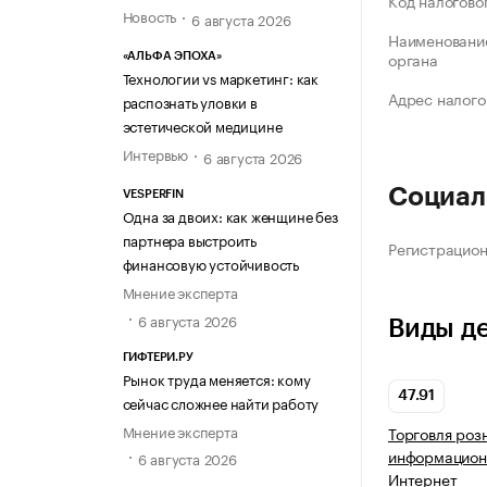
Код налогово
Новость
6 августа 2026
Наименование
органа
«АЛЬФА ЭПОХА»
Технологии vs маркетинг: как
Адрес налого
распознать уловки в
эстетической медицине
Интервью
6 августа 2026
Социал
VESPERFIN
Одна за двоих: как женщине без
партнера выстроить
Регистрацио
финансовую устойчивость
Мнение эксперта
6 августа 2026
Виды д
ГИФТЕРИ.РУ
Рынок труда меняется: кому
47.91
сейчас сложнее найти работу
Мнение эксперта
Торговля роз
информацион
6 августа 2026
Интернет