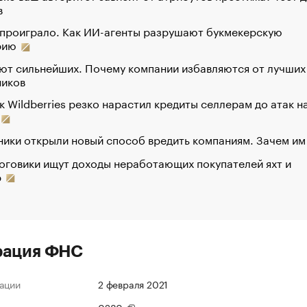
в
 проиграло. Как ИИ-агенты разрушают букмекерскую
рию
ют сильнейших. Почему компании избавляются от лучших
ников
к Wildberries резко нарастил кредиты селлерам до атак н
ики открыли новый способ вредить компаниям. Зачем им
оговики ищут доходы неработающих покупателей яхт и
р
рация ФНС
ации
2 февраля 2021