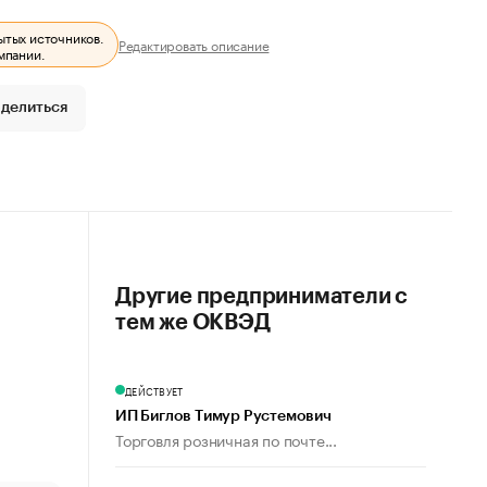
ытых источников.
Редактировать описание
мпании.
делиться
Другие предприниматели с
тем же ОКВЭД
ДЕЙСТВУЕТ
ИП Биглов Тимур Рустемович
Торговля розничная по почте...