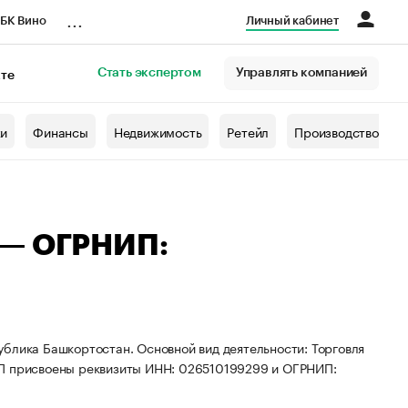
...
БК Вино
Личный кабинет
Стать экспертом
Управлять компанией
кте
азета
жи
Финансы
Недвижимость
Ретейл
Производство
 — ОГРНИП:
блика Башкортостан. Основной вид деятельности: Торговля
ИП присвоены реквизиты ИНН: 026510199299 и ОГРНИП: