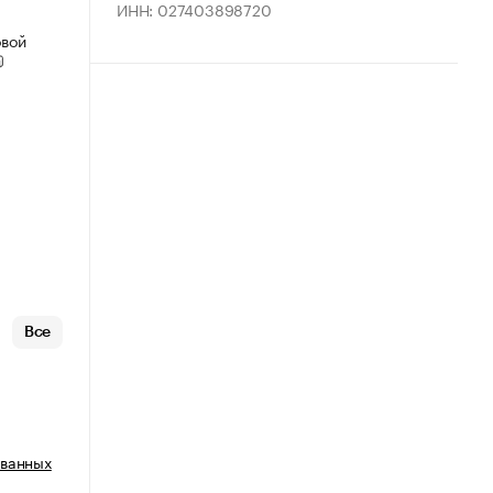
ИНН: 027403898720
овой
Все
ованных