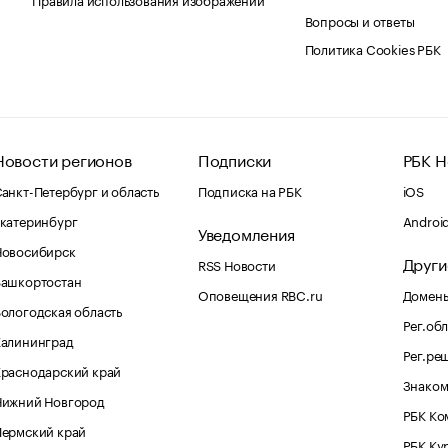
Вопросы и ответы
Политика Cookies РБК
Новости регионов
Подписки
РБК Н
анкт-Петербург и область
Подписка на РБК
iOS
катеринбург
Androi
Уведомления
Новосибирск
Други
RSS Новости
Башкортостан
Оповещения RBC.ru
Домены
ологодская область
Рег.об
Калининград
Рег.ре
раснодарский край
Знаком
Нижний Новгород
РБК Ко
Пермский край
РБК Ку