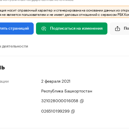
ия носит справочный характер и сгенерирована на основании данных из откр
 не является пользователем и не имеет деловых отношений с сервисом РБК Ко
Подписаться на изменения
По
лять страницей
 деятельности
ль
ации
2 февраля 2021
Республика Башкортостан
321028000016058
026510199299