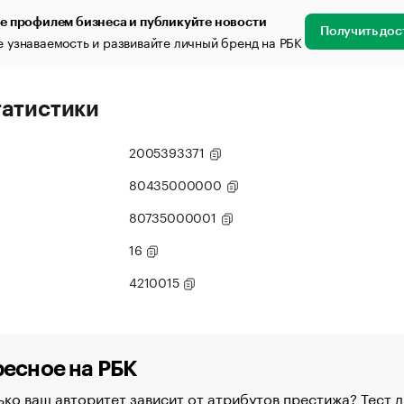
е профилем бизнеса и публикуйте новости
Получить дос
 узнаваемость и развивайте личный бренд на РБК
татистики
2005393371
80435000000
80735000001
16
4210015
есное на РБК
ко ваш авторитет зависит от атрибутов престижа? Тест д