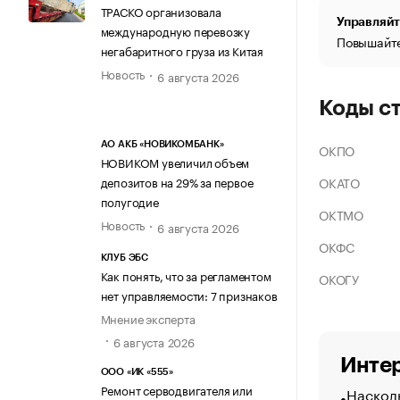
ТРАСКО организовала
Управляйт
международную перевозку
Повышайте
негабаритного груза из Китая
Новость
6 августа 2026
Коды с
АО АКБ «НОВИКОМБАНК»
ОКПО
НОВИКОМ увеличил объем
ОКАТО
депозитов на 29% за первое
полугодие
ОКТМО
Новость
6 августа 2026
ОКФС
КЛУБ ЭБС
Как понять, что за регламентом
ОКОГУ
нет управляемости: 7 признаков
Мнение эксперта
6 августа 2026
Интер
ООО «ИК «555»
Ремонт серводвигателя или
Насколь