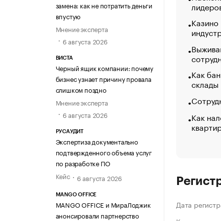
замена: как не потратить деньги
лидеро
впустую
Казино
Мнение эксперта
индуст
6 августа 2026
Выжива
сотруд
ВИСТА
Черный ящик компании: почему
Как бан
бизнес узнает причину провала
склады
слишком поздно
Сотрудн
Мнение эксперта
6 августа 2026
Как нал
кварти
РУСАУДИТ
Экспертиза документально
подтвержденного объема услуг
по разработке ПО
Кейс
6 августа 2026
Регист
MANGO OFFICE
Дата регистр
MANGO OFFICE и МираЛоджик
анонсировали партнерство