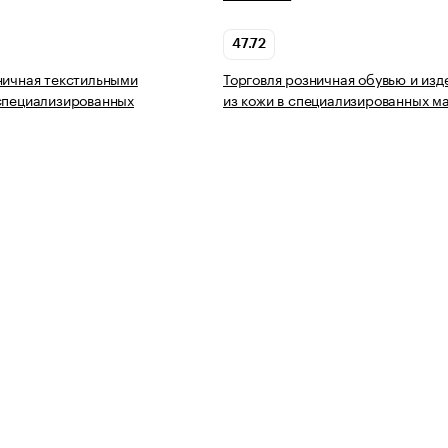
47.72
ничная текстильными
Торговля розничная обувью и из
специализированных
из кожи в специализированных м