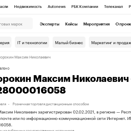
асли
Недвижимость
Autonews
РБК Компании
Телеканал
Р
К Курсы
РБК Life
Тренды
Визионеры
Национальные проекты
Эксперты
Кейсы
Мероприятия
О прое
онный клуб
Исследования
Кредитные рейтинги
Франшизы
Г
терия
IT и технологии
Малый бизнес
Маркетинг и прода
Проверка контрагентов
Политика
Экономика
Бизнес
орокин Максим Николаевич
ы
ВЛЕНО
орокин Максим Николаевич
28000016058
овля
Розничная торговля дистанционным способом
аксим Николаевич зарегистрирован 02.02.2021, в регионе — Респу
 почте или по информационно-коммуникационной сети Интернет. 
16058.
ы из публичных государственных источников.