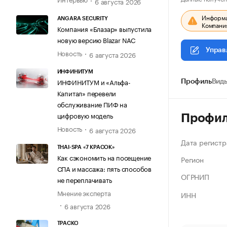
6 августа 2026
Информац
ANGARA SECURITY
Компания
Компания «Блазар» выпустила
новую версию Blazar NAC
Управ
Новость
6 августа 2026
ИНФИНИТУМ
ИНФИНИТУМ и «Альфа-
Профиль
Виды
Капитал» перевели
обслуживание ПИФ на
цифровую модель
Профи
Новость
6 августа 2026
Дата регистр
THAI-SPA «7 КРАСОК»
Как сэкономить на посещение
Регион
СПА и массажа: пять способов
ОГРНИП
не переплачивать
Мнение эксперта
ИНН
6 августа 2026
ТРАСКО