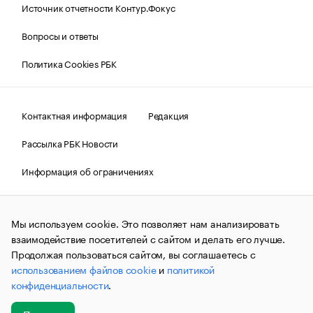
Источник отчетности Контур.Фокус
Вопросы и ответы
Политика Cookies РБК
Контактная информация
Редакция
Рассылка РБК Новости
Информация об ограничениях
Правовая информация
О соблюдении авторских прав
Мы используем cookie. Это позволяет нам анализировать
© АО «РОСБИЗНЕСКОНСАЛТИНГ»,
1995–2026.
Сообщения
и материалы информационного агентства «РБК»
взаимодействие посетителей с сайтом и делать его лучше.
(зарегистрировано Федеральной службой по надзору в сфере
Продолжая пользоваться сайтом, вы соглашаетесь с
связи, информационных технологий и массовых
использованием файлов cookie
и
политикой
коммуникаций (Роскомнадзор) 09.12.2015 за номером ИА
№ФС77-63848) сопровождаются пометкой «РБК». Отдельные
конфиденциальности
.
публикации могут содержать информацию,
не предназначенную для пользователей