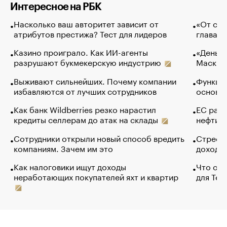
Интересное на РБК
Насколько ваш авторитет зависит от
«От спо
атрибутов престижа? Тест для лидеров
глава к
Казино проиграло. Как ИИ-агенты
«Деньги
разрушают букмекерскую индустрию
Маск в 
Выживают сильнейших. Почему компании
Функции
избавляются от лучших сотрудников
основ э
Как банк Wildberries резко нарастил
ЕС раз
кредиты селлерам до атак на склады
нефти —
Сотрудники открыли новый способ вредить
Стресс 
компаниям. Зачем им это
доходов
Как налоговики ищут доходы
Что обв
неработающих покупателей яхт и квартир
для Tel