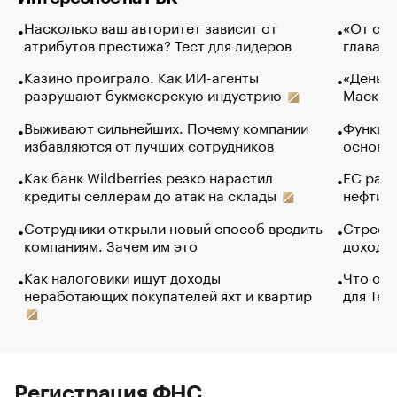
Насколько ваш авторитет зависит от
«От спо
атрибутов престижа? Тест для лидеров
глава к
Казино проиграло. Как ИИ-агенты
«Деньги
разрушают букмекерскую индустрию
Маск в 
Выживают сильнейших. Почему компании
Функции
избавляются от лучших сотрудников
основ э
Как банк Wildberries резко нарастил
ЕС раз
кредиты селлерам до атак на склады
нефти —
Сотрудники открыли новый способ вредить
Стресс 
компаниям. Зачем им это
доходов
Как налоговики ищут доходы
Что обв
неработающих покупателей яхт и квартир
для Tel
Регистрация ФНС