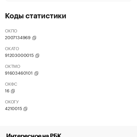
Коды статистики
ОКПО
2007134969
ОКАТО
91203000015
ОКТМО
91603460101
ОКФС
16
ОКОГУ
4210015
Интересное на РБК