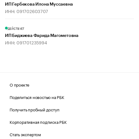
ИП Гербекова Илона Муссаевна
ИНН: 091702603707
ДЕЙСТВУЕТ
ИП Биджиева Фарида Магометовна
ИНН: 091701235994
О проекте
Поделиться новостью на РБК
Получить пробный доступ
Корпоративная подписка РБК
Стать экспертом