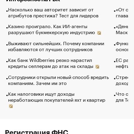
Насколько ваш авторитет зависит от
«От спо
атрибутов престижа? Тест для лидеров
глава к
Казино проиграло. Как ИИ-агенты
«Деньги
разрушают букмекерскую индустрию
Маск в 
Выживают сильнейших. Почему компании
Функции
избавляются от лучших сотрудников
основ э
Как банк Wildberries резко нарастил
ЕС раз
кредиты селлерам до атак на склады
нефти —
Сотрудники открыли новый способ вредить
Стресс 
компаниям. Зачем им это
доходов
Как налоговики ищут доходы
Что обв
неработающих покупателей яхт и квартир
для Tel
Регистрация ФНС