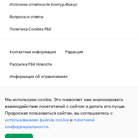
Источник отчетности Контур.Фокус
Вопросы и ответы
Политика Cookies РБК
Контактная информация
Редакция
Рассылка РБК Новости
Информация об ограничениях
Правовая информация
О соблюдении авторских прав
Мы используем cookie. Это позволяет нам анализировать
© АО «РОСБИЗНЕСКОНСАЛТИНГ»,
1995–2026.
Сообщения
и материалы информационного агентства «РБК»
взаимодействие посетителей с сайтом и делать его лучше.
(зарегистрировано Федеральной службой по надзору в сфере
Продолжая пользоваться сайтом, вы соглашаетесь с
связи, информационных технологий и массовых
использованием файлов cookie
и
политикой
коммуникаций (Роскомнадзор) 09.12.2015 за номером ИА
№ФС77-63848) сопровождаются пометкой «РБК». Отдельные
конфиденциальности
.
публикации могут содержать информацию,
не предназначенную для пользователей