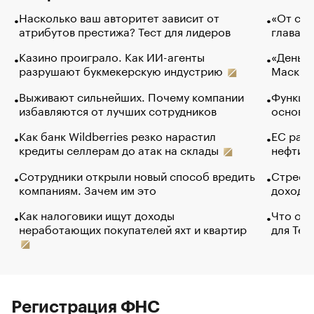
Насколько ваш авторитет зависит от
«От спо
атрибутов престижа? Тест для лидеров
глава к
Казино проиграло. Как ИИ-агенты
«Деньги
разрушают букмекерскую индустрию
Маск в 
Выживают сильнейших. Почему компании
Функции
избавляются от лучших сотрудников
основ э
Как банк Wildberries резко нарастил
ЕС раз
кредиты селлерам до атак на склады
нефти —
Сотрудники открыли новый способ вредить
Стресс 
компаниям. Зачем им это
доходов
Как налоговики ищут доходы
Что обв
неработающих покупателей яхт и квартир
для Tel
Регистрация ФНС