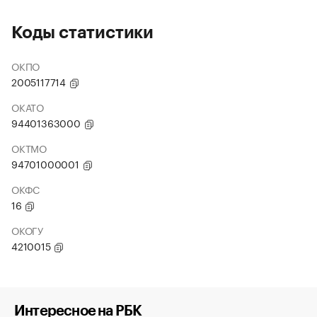
Коды статистики
ОКПО
2005117714
ОКАТО
94401363000
ОКТМО
94701000001
ОКФС
16
ОКОГУ
4210015
Интересное на РБК