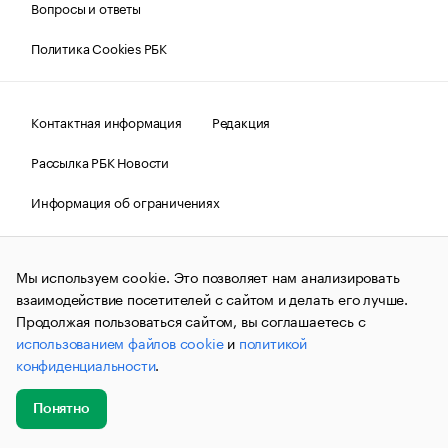
Вопросы и ответы
Политика Cookies РБК
Контактная информация
Редакция
Рассылка РБК Новости
Информация об ограничениях
Правовая информация
О соблюдении авторских прав
Мы используем cookie. Это позволяет нам анализировать
© АО «РОСБИЗНЕСКОНСАЛТИНГ»,
1995–2026.
Сообщения
и материалы информационного агентства «РБК»
взаимодействие посетителей с сайтом и делать его лучше.
(зарегистрировано Федеральной службой по надзору в сфере
Продолжая пользоваться сайтом, вы соглашаетесь с
связи, информационных технологий и массовых
использованием файлов cookie
и
политикой
коммуникаций (Роскомнадзор) 09.12.2015 за номером ИА
№ФС77-63848) сопровождаются пометкой «РБК». Отдельные
конфиденциальности
.
публикации могут содержать информацию,
не предназначенную для пользователей
до 18 лет.
companycardsfeedback@rbc.ru
Понятно
Добавить
Главное
Эксперты
Кейсы
Мероприятия