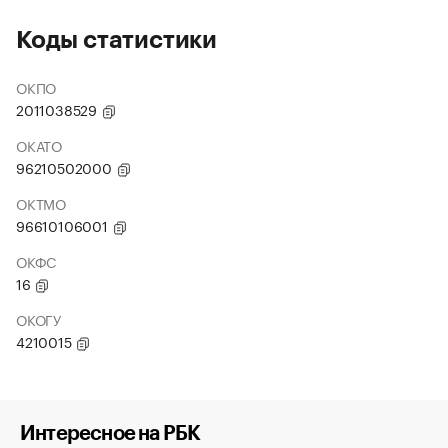
Коды статистики
ОКПО
2011038529
ОКАТО
96210502000
ОКТМО
96610106001
ОКФС
16
ОКОГУ
4210015
Интересное на РБК