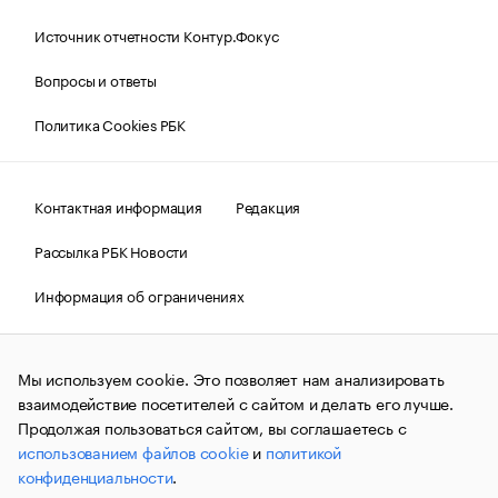
Источник отчетности Контур.Фокус
Вопросы и ответы
Политика Cookies РБК
Контактная информация
Редакция
Рассылка РБК Новости
Информация об ограничениях
Правовая информация
О соблюдении авторских прав
Мы используем cookie. Это позволяет нам анализировать
© АО «РОСБИЗНЕСКОНСАЛТИНГ»,
1995–2026.
Сообщения
и материалы информационного агентства «РБК»
взаимодействие посетителей с сайтом и делать его лучше.
(зарегистрировано Федеральной службой по надзору в сфере
Продолжая пользоваться сайтом, вы соглашаетесь с
связи, информационных технологий и массовых
использованием файлов cookie
и
политикой
коммуникаций (Роскомнадзор) 09.12.2015 за номером ИА
№ФС77-63848) сопровождаются пометкой «РБК». Отдельные
конфиденциальности
.
публикации могут содержать информацию,