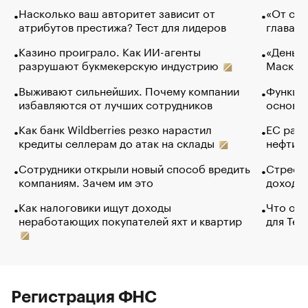
Насколько ваш авторитет зависит от
«От спо
атрибутов престижа? Тест для лидеров
глава к
Казино проиграло. Как ИИ-агенты
«Деньги
разрушают букмекерскую индустрию
Маск в 
Выживают сильнейших. Почему компании
Функции
избавляются от лучших сотрудников
основ э
Как банк Wildberries резко нарастил
ЕС раз
кредиты селлерам до атак на склады
нефти —
Сотрудники открыли новый способ вредить
Стресс 
компаниям. Зачем им это
доходов
Как налоговики ищут доходы
Что обв
неработающих покупателей яхт и квартир
для Tel
Регистрация ФНС