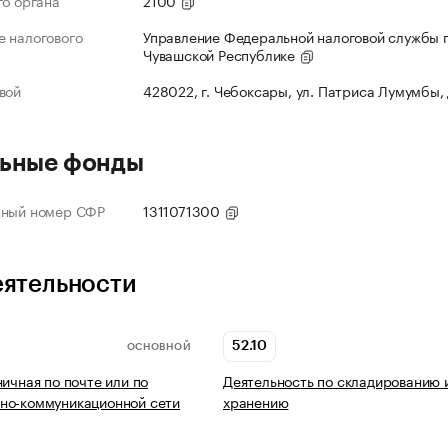
го органа
2100
 налогового
Управление Федеральной налоговой службы 
Чувашской Республике
вой
428022, г. Чебоксары, ул. Патриса Лумумбы,
ьные фонды
нный номер СФР
1311071300
еятельности
52.10
ОСНОВНОЙ
ничная по почте или по
Деятельность по складированию 
но-коммуникационной сети
хранению