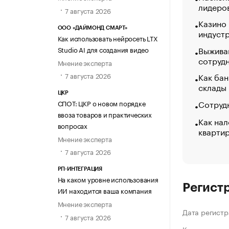
лидеро
7 августа 2026
Казино
ООО «ДАЙМОНД СМАРТ»
индуст
Как использовать нейросеть LTX
Выжива
Studio AI для создания видео
сотруд
Мнение эксперта
Как бан
7 августа 2026
склады
ЦКР
Сотрудн
СПОТ: ЦКР о новом порядке
ввоза товаров и практических
Как нал
вопросах
кварти
Мнение эксперта
7 августа 2026
РП-ИНТЕГРАЦИЯ
На каком уровне использования
Регист
ИИ находится ваша компания
Мнение эксперта
Дата регистр
7 августа 2026