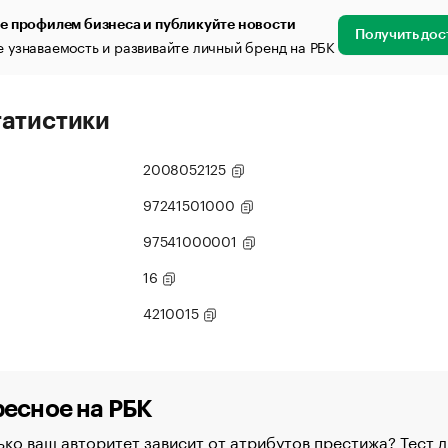
е профилем бизнеса и публикуйте новости
Получить дос
 узнаваемость и развивайте личный бренд на РБК
татистики
2008052125
97241501000
97541000001
16
4210015
есное на РБК
ко ваш авторитет зависит от атрибутов престижа? Тест д