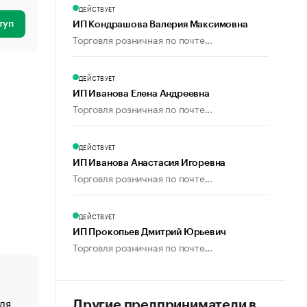
ДЕЙСТВУЕТ
туп
ИП Кондрашова Валерия Максимовна
Торговля розничная по почте...
ДЕЙСТВУЕТ
ИП Иванова Елена Андреевна
Торговля розничная по почте...
ДЕЙСТВУЕТ
ИП Иванова Анастасия Игоревна
Торговля розничная по почте...
ДЕЙСТВУЕТ
ИП Прокопьев Дмитрий Юрьевич
Торговля розничная по почте...
ля
«От спорта тело стареет иначе». Как живет глава ко
Другие предприниматели в