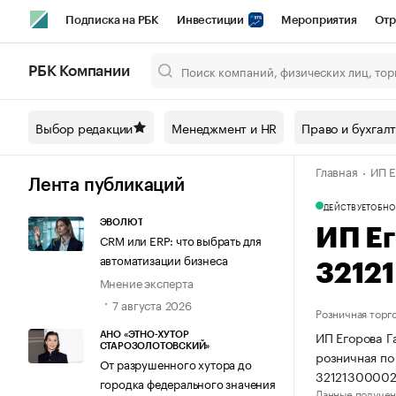
Подписка на РБК
Инвестиции
Мероприятия
Отр
Спорт
Школа управления РБК
РБК Образование
РБ
РБК Компании
Город
Стиль
Крипто
РБК Бизнес-среда
Дискусси
Выбор редакции
Менеджмент и HR
Право и бухгал
Спецпроекты СПб
Конференции СПб
Спецпроекты
Главная
ИП Е
Технологии и медиа
Финансы
Рынок наличной валют
Лента публикаций
ДЕЙСТВУЕТ
ОБНО
ЭВОЛЮТ
ИП Е
CRM или ERP: что выбрать для
автоматизации бизнеса
3212
Мнение эксперта
7 августа 2026
Розничная торг
ИП Егорова Г
АНО «ЭТНО-ХУТОР
СТАРОЗОЛОТОВСКИЙ»
розничная по
От разрушенного хутора до
32121300002
городка федерального значения
Данные получен