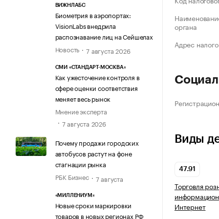
Код налогово
ВИЖНЛАБС
Биометрия в аэропортах:
Наименование
VisionLabs внедрила
органа
распознавание лиц на Сейшелах
Адрес налого
Новость
7 августа 2026
СМИ «СТАНДАРТ-МОСКВА»
Как ужесточение контроля в
Социал
сфере оценки соответствия
меняет весь рынок
Регистрацио
Мнение эксперта
7 августа 2026
Виды д
Почему продажи городских
автобусов растут на фоне
стагнации рынка
47.91
РБК Бизнес
7 августа
Торговля роз
информацион
«МИЛЛЕНИУМ»
Новые сроки маркировки
Интернет
товаров в новых регионах РФ