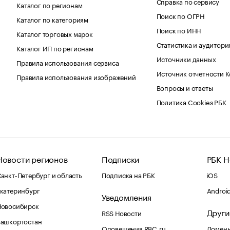
Справка по сервису
Каталог по регионам
Поиск по ОГРН
Каталог по категориям
Поиск по ИНН
Каталог торговых марок
Статистика и аудитори
Каталог ИП по регионам
Источники данных
Правила использования сервиса
Источник отчетности 
Правила использования изображений
Вопросы и ответы
Политика Cookies РБК
Новости регионов
Подписки
РБК Н
анкт-Петербург и область
Подписка на РБК
iOS
катеринбург
Androi
Уведомления
Новосибирск
Други
RSS Новости
Башкортостан
Оповещения RBC.ru
Домены