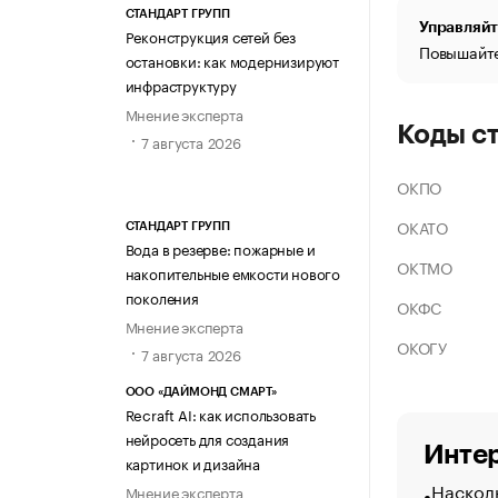
СТАНДАРТ ГРУПП
Управляйт
Реконструкция сетей без
Повышайте
остановки: как модернизируют
инфраструктуру
Мнение эксперта
Коды с
7 августа 2026
ОКПО
ОКАТО
СТАНДАРТ ГРУПП
Вода в резерве: пожарные и
ОКТМО
накопительные емкости нового
поколения
ОКФС
Мнение эксперта
ОКОГУ
7 августа 2026
ООО «ДАЙМОНД СМАРТ»
Recraft AI: как использовать
нейросеть для создания
Интер
картинок и дизайна
Насколь
Мнение эксперта