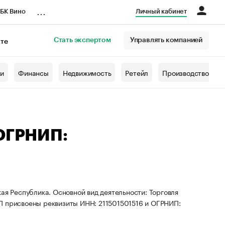
...
БК Вино
Личный кабинет
Стать экспертом
Управлять компанией
кте
азета
жи
Финансы
Недвижимость
Ретейл
Производство
 ОГРНИП:
ая Республика. Основной вид деятельности: Торговля
П присвоены реквизиты ИНН: 211501501516 и ОГРНИП: