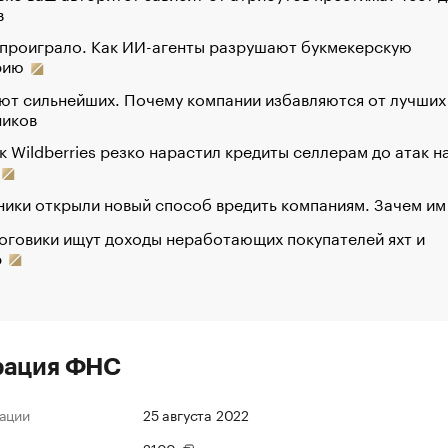
в
 проиграло. Как ИИ-агенты разрушают букмекерскую
рию
ют сильнейших. Почему компании избавляются от лучших
ников
к Wildberries резко нарастил кредиты селлерам до атак н
ики открыли новый способ вредить компаниям. Зачем им
оговики ищут доходы неработающих покупателей яхт и
р
рация ФНС
ации
25 августа 2022