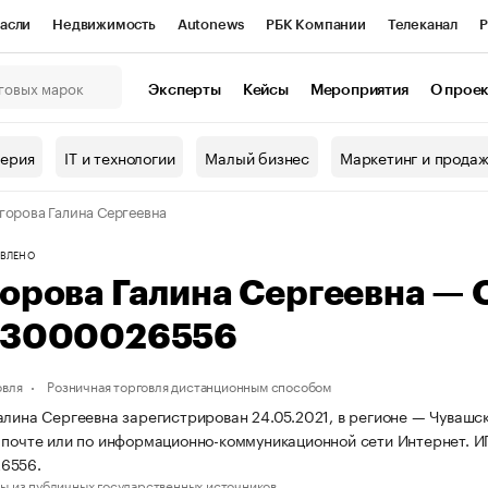
асли
Недвижимость
Autonews
РБК Компании
Телеканал
Р
К Курсы
РБК Life
Тренды
Визионеры
Национальные проекты
Эксперты
Кейсы
Мероприятия
О прое
онный клуб
Исследования
Кредитные рейтинги
Франшизы
Г
терия
IT и технологии
Малый бизнес
Маркетинг и прода
Проверка контрагентов
Политика
Экономика
Бизнес
горова Галина Сергеевна
ы
ВЛЕНО
горова Галина Сергеевна —
13000026556
овля
Розничная торговля дистанционным способом
алина Сергеевна зарегистрирован 24.05.2021, в регионе — Чувашск
 почте или по информационно-коммуникационной сети Интернет. И
6556.
ы из публичных государственных источников.