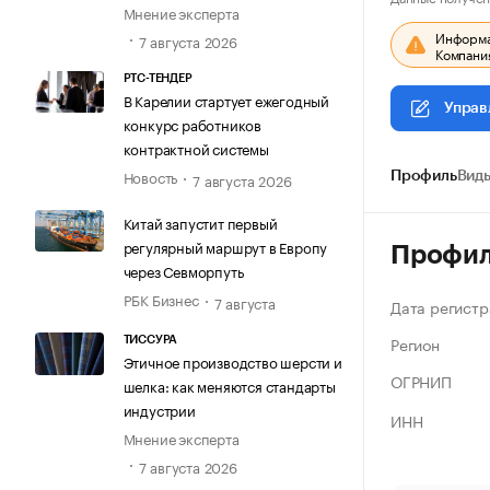
Мнение эксперта
Информац
7 августа 2026
Компания
РТС-ТЕНДЕР
В Карелии стартует ежегодный
Управ
конкурс работников
контрактной системы
Новость
Профиль
Виды
7 августа 2026
Китай запустит первый
регулярный маршрут в Европу
Профи
через Севморпуть
РБК Бизнес
7 августа
Дата регистр
Регион
ТИССУРА
Этичное производство шерсти и
ОГРНИП
шелка: как меняются стандарты
индустрии
ИНН
Мнение эксперта
7 августа 2026