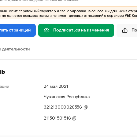
ия носит справочный характер и сгенерирована на основании данных из откр
 не является пользователем и не имеет деловых отношений с сервисом РБК Ко
Подписаться на изменения
По
лять страницей
 деятельности
ль
ации
24 мая 2021
Чувашская Республика
321213000026556
211501501516