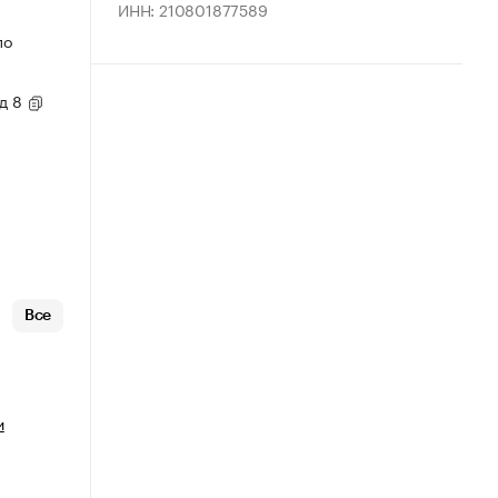
ИНН: 210801877589
по
 д 8
Все
и