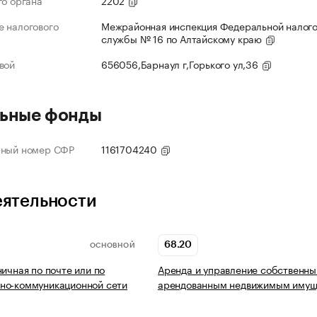
го органа
2202
 налогового
Межрайонная инспекция Федеральной налог
службы № 16 по Алтайскому краю
вой
656056,Барнаул г,Горького ул,36
ьные фонды
нный номер СФР
1161704240
еятельности
68.20
ОСНОВНОЙ
ничная по почте или по
Аренда и управление собственны
но-коммуникационной сети
арендованным недвижимым имущ