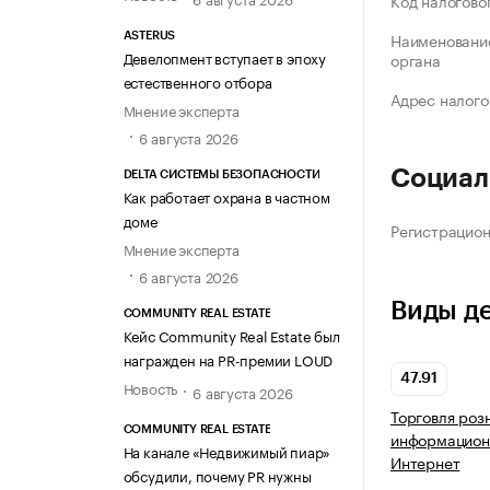
Код налогово
Наименование
ASTERUS
Девелопмент вступает в эпоху
органа
естественного отбора
Адрес налого
Мнение эксперта
6 августа 2026
Социал
DELTA СИСТЕМЫ БЕЗОПАСНОСТИ
Как работает охрана в частном
доме
Регистрацио
Мнение эксперта
6 августа 2026
Виды д
COMMUNITY REAL ESTATE
Кейс Community Real Estate был
награжден на PR-премии LOUD
47.91
Новость
6 августа 2026
Торговля роз
COMMUNITY REAL ESTATE
информацион
На канале «Недвижимый пиар»
Интернет
обсудили, почему PR нужны