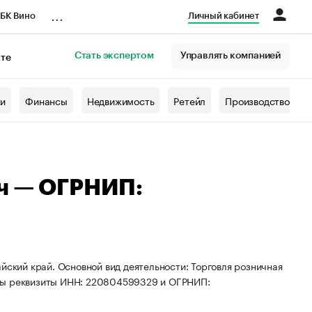
...
БК Вино
Личный кабинет
Стать экспертом
Управлять компанией
кте
азета
жи
Финансы
Недвижимость
Ретейл
Производство
ич — ОГРНИП:
йский край. Основной вид деятельности: Торговля розничная
ены реквизиты ИНН: 220804599329 и ОГРНИП: