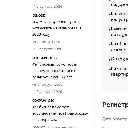
лидеро
6 августа 2026
Казино
EXNODE
индуст
еСИМ Беларусь: как купить,
Выжива
установить и активировать в
сотруд
2026 году
Мнение эксперта
Как бан
склады
6 августа 2026
Сотрудн
ООО «ПРОСТО.»
Финансовая грамотность:
Как нал
почему этот навык стоит
кварти
развивать с ранних лет
Мнение эксперта
6 августа 2026
СОХРАНИ ЛЕС
Регист
Как бизнес помогает
восстановить леса Подмосковья
Дата регистр
после урагана
Новость
6 августа 2026