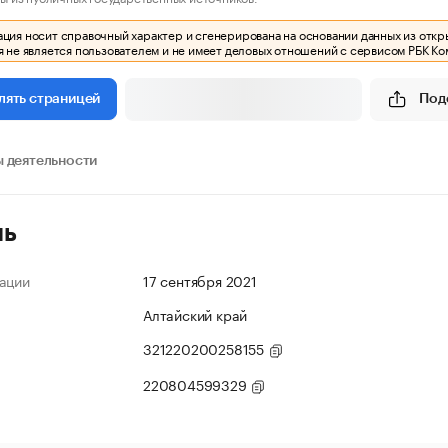
ия носит справочный характер и сгенерирована на основании данных из откр
 не является пользователем и не имеет деловых отношений с сервисом РБК Ко
Под
лять страницей
 деятельности
ль
ации
17 сентября 2021
Алтайский край
321220200258155
220804599329