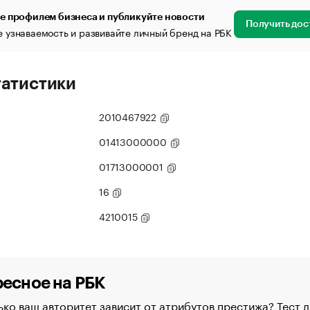
е профилем бизнеса и публикуйте новости
Получить дос
 узнаваемость и развивайте личный бренд на РБК
татистики
2010467922
01413000000
01713000001
16
4210015
есное на РБК
ко ваш авторитет зависит от атрибутов престижа? Тест д