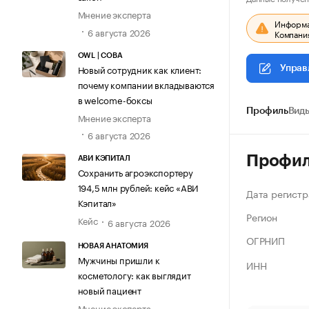
Мнение эксперта
Информац
6 августа 2026
Компания
OWL | СОВА
Новый сотрудник как клиент:
Управ
почему компании вкладываются
в welcome-боксы
Профиль
Виды
Мнение эксперта
6 августа 2026
Профи
АВИ КЭПИТАЛ
Сохранить агроэкспортеру
194,5 млн рублей: кейс «АВИ
Дата регистр
Кэпитал»
Регион
Кейс
6 августа 2026
ОГРНИП
НОВАЯ АНАТОМИЯ
Мужчины пришли к
ИНН
косметологу: как выглядит
новый пациент
Мнение эксперта