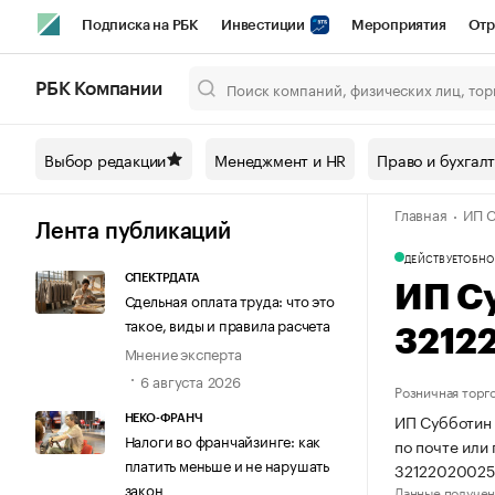
Подписка на РБК
Инвестиции
Мероприятия
Отр
Спорт
Школа управления РБК
РБК Образование
РБ
РБК Компании
Город
Стиль
Крипто
РБК Бизнес-среда
Дискусси
Выбор редакции
Менеджмент и HR
Право и бухгал
Спецпроекты СПб
Конференции СПб
Спецпроекты
Главная
ИП С
Технологии и медиа
Финансы
Рынок наличной валют
Лента публикаций
ДЕЙСТВУЕТ
ОБНО
СПЕКТРДАТА
ИП С
Сдельная оплата труда: что это
такое, виды и правила расчета
3212
Мнение эксперта
6 августа 2026
Розничная торг
ИП Субботин 
НЕКО-ФРАНЧ
Налоги во франчайзинге: как
по почте или
платить меньше и не нарушать
32122020025
закон
Данные получен