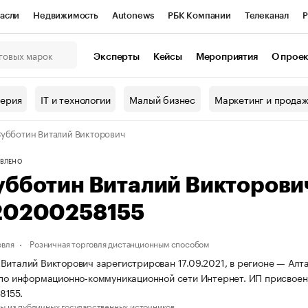
асли
Недвижимость
Autonews
РБК Компании
Телеканал
Р
К Курсы
РБК Life
Тренды
Визионеры
Национальные проекты
Эксперты
Кейсы
Мероприятия
О прое
онный клуб
Исследования
Кредитные рейтинги
Франшизы
Г
терия
IT и технологии
Малый бизнес
Маркетинг и прода
Проверка контрагентов
Политика
Экономика
Бизнес
убботин Виталий Викторович
ы
ВЛЕНО
убботин Виталий Викторов
20200258155
овля
Розничная торговля дистанционным способом
Виталий Викторович зарегистрирован 17.09.2021, в регионе — Алта
 по информационно-коммуникационной сети Интернет. ИП присво
8155.
ы из публичных государственных источников.