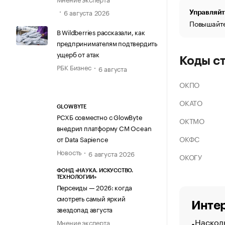
6 августа 2026
Управляйт
Повышайте
В Wildberries рассказали, как
предпринимателям подтвердить
ущерб от атак
Коды с
РБК Бизнес
6 августа
ОКПО
ОКАТО
GLOWBYTE
РСХБ совместно с GlowByte
ОКТМО
внедрил платформу CM Ocean
ОКФС
от Data Sapience
Новость
6 августа 2026
ОКОГУ
ФОНД «НАУКА. ИСКУССТВО.
ТЕХНОЛОГИИ»
Персеиды — 2026: когда
смотреть самый яркий
Интер
звездопад августа
Насколь
Мнение эксперта