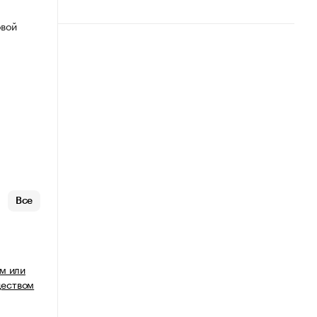
овой
Все
м или
еством