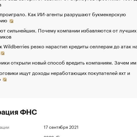
в
 проиграло. Как ИИ-агенты разрушают букмекерскую
рию
ют сильнейших. Почему компании избавляются от лучших
ников
к Wildberries резко нарастил кредиты селлерам до атак н
ики открыли новый способ вредить компаниям. Зачем им
оговики ищут доходы неработающих покупателей яхт и
р
рация ФНС
ации
17 сентября 2021