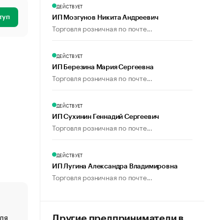
ДЕЙСТВУЕТ
туп
ИП Мозгунов Никита Андреевич
Торговля розничная по почте...
ДЕЙСТВУЕТ
ИП Березина Мария Сергеевна
Торговля розничная по почте...
ДЕЙСТВУЕТ
ИП Сухинин Геннадий Сергеевич
Торговля розничная по почте...
ДЕЙСТВУЕТ
ИП Лугина Александра Владимировна
Торговля розничная по почте...
ля
«От спорта тело стареет иначе». Как живет глава ко
Другие предприниматели в