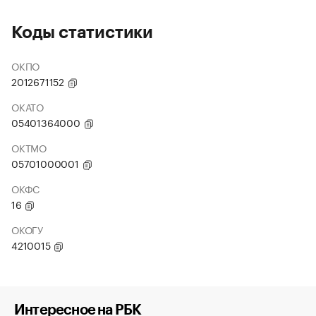
Коды статистики
ОКПО
2012671152
ОКАТО
05401364000
ОКТМО
05701000001
ОКФС
16
ОКОГУ
4210015
Интересное на РБК