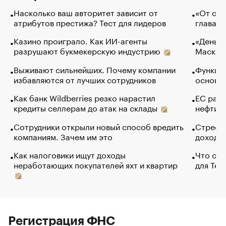
Насколько ваш авторитет зависит от
«От спо
атрибутов престижа? Тест для лидеров
глава к
Казино проиграло. Как ИИ-агенты
«Деньги
разрушают букмекерскую индустрию
Маск в 
Выживают сильнейших. Почему компании
Функции
избавляются от лучших сотрудников
основ э
Как банк Wildberries резко нарастил
ЕС раз
кредиты селлерам до атак на склады
нефти —
Сотрудники открыли новый способ вредить
Стресс 
компаниям. Зачем им это
доходов
Как налоговики ищут доходы
Что обв
неработающих покупателей яхт и квартир
для Tel
Регистрация ФНС