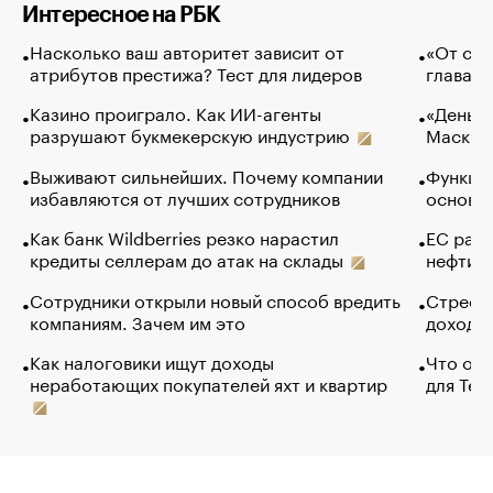
Интересное на РБК
Насколько ваш авторитет зависит от
«От спо
атрибутов престижа? Тест для лидеров
глава к
Казино проиграло. Как ИИ-агенты
«Деньги
разрушают букмекерскую индустрию
Маск в 
Выживают сильнейших. Почему компании
Функции
избавляются от лучших сотрудников
основ э
Как банк Wildberries резко нарастил
ЕС раз
кредиты селлерам до атак на склады
нефти —
Сотрудники открыли новый способ вредить
Стресс 
компаниям. Зачем им это
доходов
Как налоговики ищут доходы
Что обв
неработающих покупателей яхт и квартир
для Tel