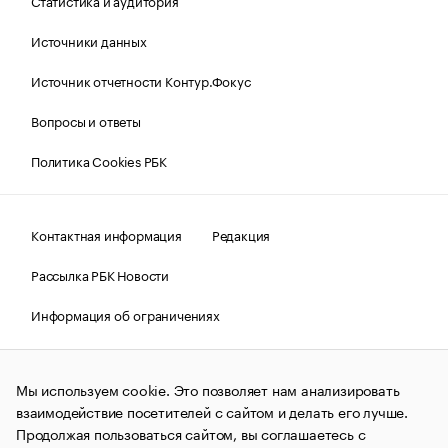
Статистика и аудитория
Источники данных
Источник отчетности Контур.Фокус
Вопросы и ответы
Политика Cookies РБК
Контактная информация
Редакция
Рассылка РБК Новости
Информация об ограничениях
Правовая информация
О соблюдении авторских прав
Мы используем cookie. Это позволяет нам анализировать
© АО «РОСБИЗНЕСКОНСАЛТИНГ»,
1995–2026.
Сообщения
и материалы информационного агентства «РБК»
взаимодействие посетителей с сайтом и делать его лучше.
(зарегистрировано Федеральной службой по надзору в сфере
Продолжая пользоваться сайтом, вы соглашаетесь с
связи, информационных технологий и массовых