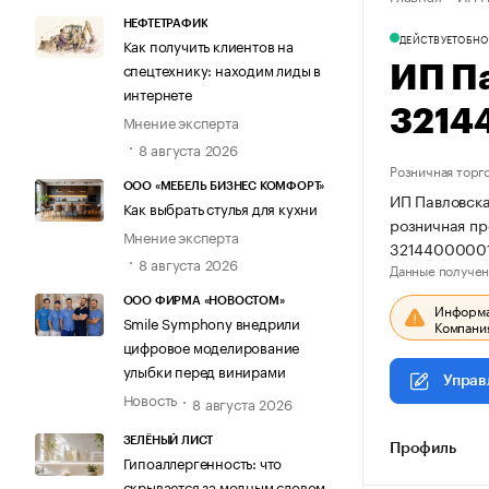
НЕФТЕТРАФИК
ДЕЙСТВУЕТ
ОБНО
Как получить клиентов на
спецтехнику: находим лиды в
ИП П
интернете
3214
Мнение эксперта
8 августа 2026
Розничная торг
ООО «МЕБЕЛЬ БИЗНЕС КОМФОРТ»
ИП Павловска
Как выбрать стулья для кухни
розничная п
Мнение эксперта
3214400000
8 августа 2026
Данные получен
ООО ФИРМА «НОВОСТОМ»
Информац
Smile Symphony внедрили
Компания
цифровое моделирование
улыбки перед винирами
Управ
Новость
8 августа 2026
ЗЕЛЁНЫЙ ЛИСТ
Профиль
Гипоаллергенность: что
скрывается за модным словом