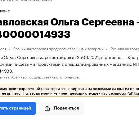
ВЛЕНО
авловская Ольга Сергеевна
40000014933
овля
Розничная торговля продовольственными товарами
Розничная торг
я Ольга Сергеевна зарегистрирован 25.06.2021, в регионе — Костр
рочими пищевыми продуктами в специализированных магазинах. 
14933.
ы из публичных государственных источников.
ия носит справочный характер и сгенерирована на основании данных из откр
 не является пользователем и не имеет деловых отношений с сервисом РБК Ко
Поделиться
лять страницей