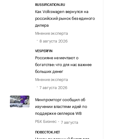
RUSSIFICATION.RU
Как Volkswagen вернулся на
российский рынок без единого
дилера
Мнение эксперта
8 августа 2026
VESPERFIN
Россияне не мечтают о
богатстве: что для нас важнее
больших денег
Мнение эксперта
7 августа 2026
Минпромторг сообщил об
изучении властями идей по
поддержке селлеров WB
РБК Бизнес
7 августа
ПОВЕСТОК.НЕТ
Нужен ли военный билет для