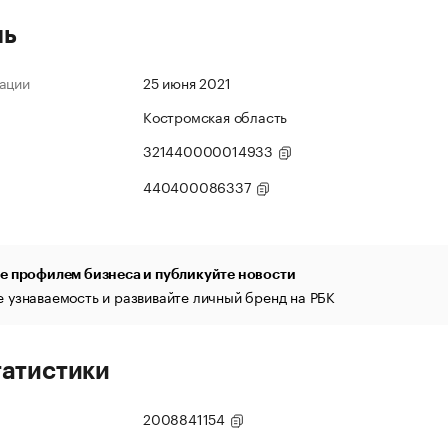
ль
ации
25 июня 2021
Костромская область
321440000014933
440400086337
е профилем бизнеса и публикуйте новости
 узнаваемость и развивайте личный бренд на РБК
татистики
2008841154