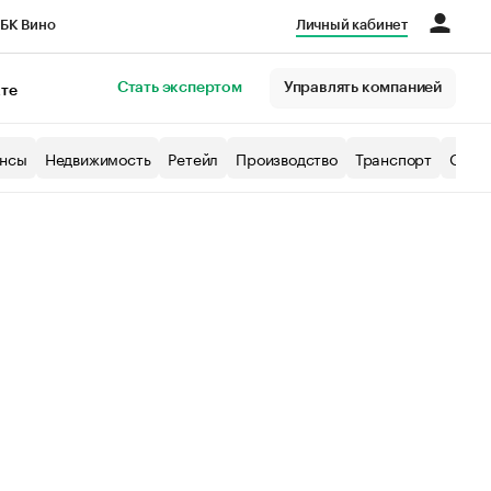
БК Вино
Личный кабинет
Город
Стать экспертом
Управлять компанией
кте
нсы
Недвижимость
Ретейл
Производство
Транспорт
Образ