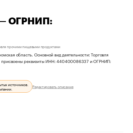
 — ОГРНИП:
овля прочими пищевыми продуктами
омская область. Основной вид деятельности: Торговля
ИП присвоены реквизиты ИНН: 440400086337 и ОГРНИП:
ытых источников.
Редактировать описание
мпании.