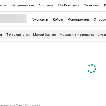
асли
Недвижимость
Autonews
РБК Компании
Телеканал
Р
К Курсы
РБК Life
Тренды
Визионеры
Национальные проекты
Эксперты
Кейсы
Мероприятия
О прое
уб
Исследования
Кредитные рейтинги
Франшизы
Газета
ия
IT и технологии
Малый бизнес
Маркетинг и продажи
Фина
Проверка контрагентов
Политика
Экономика
Бизнес
ы
авловская Ольга Сергеевна