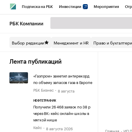
Подписка на РБК
Инвестиции
Мероприятия
Отр
Спорт
Школа управления РБК
РБК Образование
РБ
РБК Компании
Стиль
Крипто
РБК Бизнес-среда
Дискуссионный кл
Выбор редакции
Менеджмент и HR
Право и бухгалтер
Спецпроекты СПб
Конференции СПб
Спецпроекты
Технологии и медиа
Финансы
Рынок наличной валют
Лента публикаций
«Газпром» заметил антирекорд
по объему запасов газа в Европе
РБК Бизнес
8 августа
НЕФТЕТРАФИК
Получили 26 468 заявок по 38 р
через ВК: кейс онлайн-школы в
мягкой нише
Кейс
8 августа 2026
Главная
ИП П