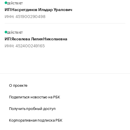
ДЕЙСТВУЕТ
ИП Насретдинов Ильдар Уралович
ИНН: 451900290498
ДЕЙСТВУЕТ
ИП Яковлева Лилия Николаевна
ИНН: 452400249165
О проекте
Поделиться новостью на РБК
Получить пробный доступ
Корпоративная подписка РБК