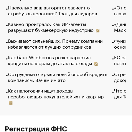
Насколько ваш авторитет зависит от
«От спо
атрибутов престижа? Тест для лидеров
глава к
Казино проиграло. Как ИИ-агенты
«Деньги
разрушают букмекерскую индустрию
Маск в 
Выживают сильнейших. Почему компании
Функции
избавляются от лучших сотрудников
основ э
Как банк Wildberries резко нарастил
ЕС раз
кредиты селлерам до атак на склады
нефти —
Сотрудники открыли новый способ вредить
Стресс 
компаниям. Зачем им это
доходов
Как налоговики ищут доходы
Что обв
неработающих покупателей яхт и квартир
для Tel
Регистрация ФНС