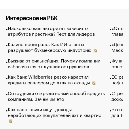
Интересное на РБК
Насколько ваш авторитет зависит от
«От спо
атрибутов престижа? Тест для лидеров
глава к
Казино проиграло. Как ИИ-агенты
«Деньги
разрушают букмекерскую индустрию
Маск в 
Выживают сильнейших. Почему компании
Функции
избавляются от лучших сотрудников
основ э
Как банк Wildberries резко нарастил
ЕС раз
кредиты селлерам до атак на склады
нефти —
Сотрудники открыли новый способ вредить
Стресс 
компаниям. Зачем им это
доходов
Как налоговики ищут доходы
Что обв
неработающих покупателей яхт и квартир
для Tel