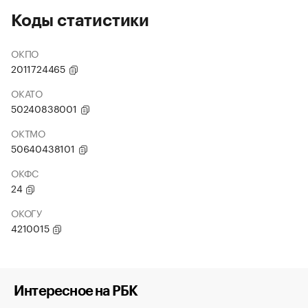
Коды статистики
ОКПО
2011724465
ОКАТО
50240838001
ОКТМО
50640438101
ОКФС
24
ОКОГУ
4210015
Интересное на РБК