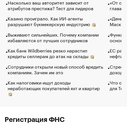
Насколько ваш авторитет зависит от
«От спо
атрибутов престижа? Тест для лидеров
глава к
Казино проиграло. Как ИИ-агенты
«Деньги
разрушают букмекерскую индустрию
Маск в 
Выживают сильнейших. Почему компании
Функции
избавляются от лучших сотрудников
основ э
Как банк Wildberries резко нарастил
ЕС раз
кредиты селлерам до атак на склады
нефти —
Сотрудники открыли новый способ вредить
Стресс 
компаниям. Зачем им это
доходов
Как налоговики ищут доходы
Что обв
неработающих покупателей яхт и квартир
для Tel
Регистрация ФНС