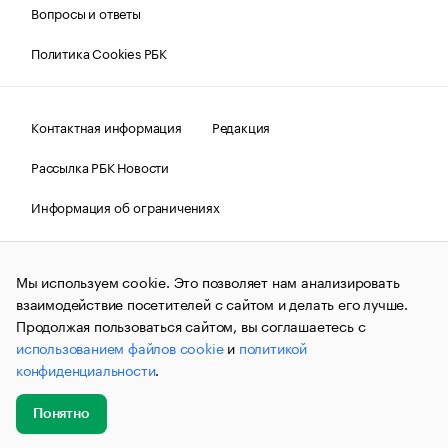
Вопросы и ответы
Политика Cookies РБК
Контактная информация
Редакция
Рассылка РБК Новости
Информация об ограничениях
Правовая информация
О соблюдении авторских прав
Мы используем cookie. Это позволяет нам анализировать
© АО «РОСБИЗНЕСКОНСАЛТИНГ»,
1995–2026.
Сообщения
и материалы информационного агентства «РБК»
взаимодействие посетителей с сайтом и делать его лучше.
(зарегистрировано Федеральной службой по надзору в сфере
Продолжая пользоваться сайтом, вы соглашаетесь с
связи, информационных технологий и массовых
использованием файлов cookie
и
политикой
коммуникаций (Роскомнадзор) 09.12.2015 за номером ИА
№ФС77-63848) сопровождаются пометкой «РБК». Отдельные
конфиденциальности
.
публикации могут содержать информацию,
не предназначенную для пользователей
до 18 лет.
companycardsfeedback@rbc.ru
Понятно
Добавить
Главное
Эксперты
Кейсы
Мероприятия